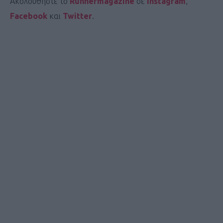
Ακολουθήστε το
Runnermagazine
σε
Instagram
,
Facebook
και
Twitter
.