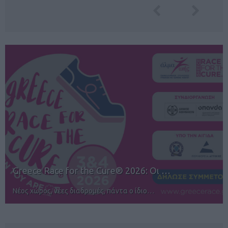
12ος TUI Rhodes Marathon: Άνοιγμα ε…
Αγώνες για όλους στην Ρόδο