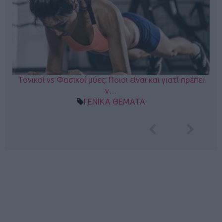
Τονικοί vs Φασικοί μύες: Ποιοι είναι και γιατί πρέπει
ν…
ΓΕΝΙΚΑ ΘΕΜΑΤΑ