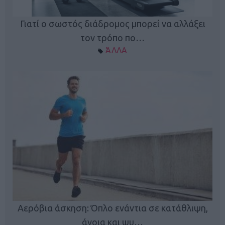
Γιατί ο σωστός διάδρομος μπορεί να αλλάξει
τον τρόπο πο…
ΆΛΛΑ
Κ
Αερόβια άσκηση: Όπλο ενάντια σε κατάθλιψη,
φή
άνοια και ψυ…