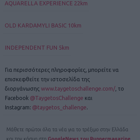
AQUARELLA EXPERIENCE 22km
OLD KARDAMYLI BASIC 10km
INDEPENDENT FUN 5km
Για περισσότερες πληροφορίες, μπορείτε να
επισκεφθείτε την ιστοσελίδα της
διοργάνωσης
www.taygetoschallenge.com/
, το
Facebook
@TaygetosChallenge
και
Instagram:
@taygetos_challenge
.
Μάθετε πρώτοι όλα τα νέα για το τρέξιμο στην Ελλάδα
και τον κόσμο στο
GoogleNews του Runnermagazine
.