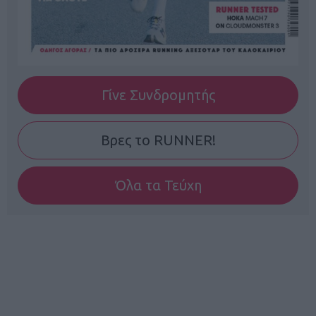
Γίνε Συνδρομητής
Βρες το RUNNER!
Όλα τα Τεύχη