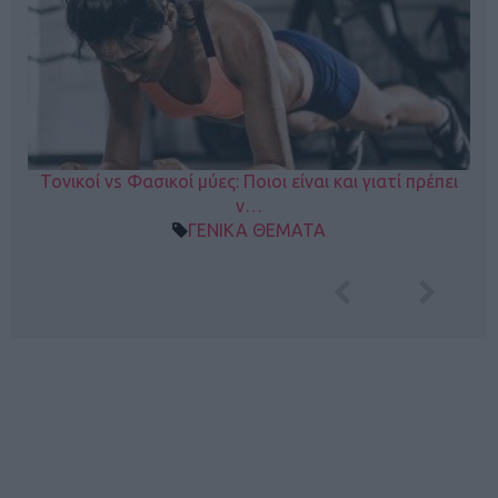
Τονικοί vs Φασικοί μύες: Ποιοι είναι και γιατί πρέπει
ν…
ΓΕΝΙΚΑ ΘΕΜΑΤΑ