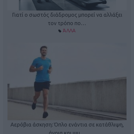
Γιατί ο σωστός διάδρομος μπορεί να αλλάξει
τον τρόπο πο…
ΆΛΛΑ
Κ
Αερόβια άσκηση: Όπλο ενάντια σε κατάθλιψη,
φή
άνοια και ψυ…