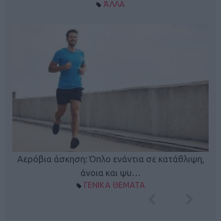
ΆΛΛΑ
Κ
Αερόβια άσκηση: Όπλο ενάντια σε κατάθλιψη,
φή
άνοια και ψυ…
ΓΕΝΙΚΑ ΘΕΜΑΤΑ