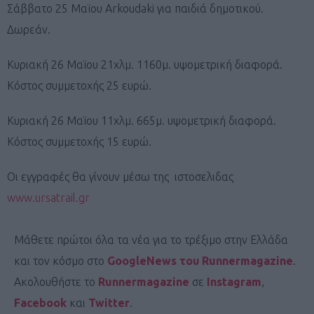
Σάββατο 25 Μαϊου Arkoudaki για παιδιά δημοτικού.
Δωρεάν.
Κυριακή 26 Μαϊου 21χλμ. 1160μ. υψομετρική διαφορά.
Κόστος συμμετοχής 25 ευρώ.
Κυριακή 26 Μαϊου 11χλμ. 665μ. υψομετρική διαφορά.
Κόστος συμμετοχής 15 ευρώ.
Οι εγγραφές θα γίνουν μέσω της ιστοσελιδας
www.ursatrail.gr
Μάθετε πρώτοι όλα τα νέα για το τρέξιμο στην Ελλάδα
και τον κόσμο στο
GoogleNews του Runnermagazine
.
Ακολουθήστε το
Runnermagazine
σε
Instagram
,
Facebook
και
Twitter
.