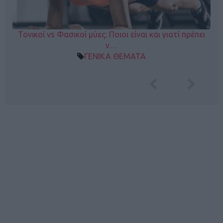
Τονικοί vs Φασικοί μύες: Ποιοι είναι και γιατί πρέπει
ν…
ΓΕΝΙΚΑ ΘΕΜΑΤΑ