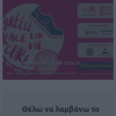
12ος TUI Rhodes Marathon: Άνοιγμα ε…
Αγώνες για όλους στην Ρόδο
NEWSLETTER
Θέλω να λαμβάνω το