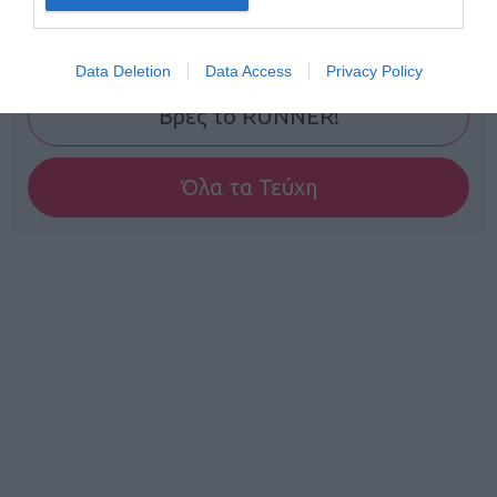
Γίνε Συνδρομητής
Data Deletion
Data Access
Privacy Policy
Βρες το RUNNER!
Όλα τα Τεύχη