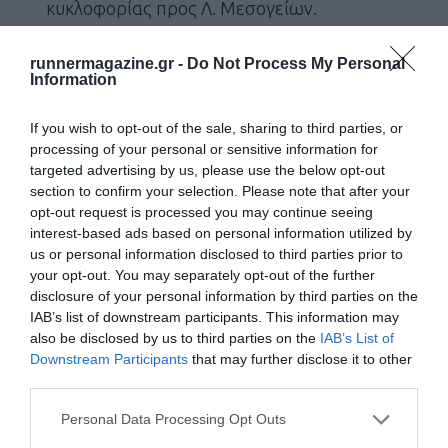
κυκλοφορίας προς Λ. Μεσογείων.
Μιχαλακοπούλου, στο τμήμα της μεταξύ της
runnermagazine.gr -
Do Not Process My Personal
οδού Ιλισίων έως τη Λ. Μεσογείων, ρεύμα
Information
κυκλοφορίας προς Λ. Μεσογείων.
If you wish to opt-out of the sale, sharing to third parties, or
Απαγόρευση της κάθετης διέλευσης των οχημάτων από την
processing of your personal or sensitive information for
targeted advertising by us, please use the below opt-out
Ημιμαραθώνια διαδρομή, κατά τις ώρες που θα ισχύσει
section to confirm your selection. Please note that after your
απαγόρευση της κυκλοφορίας, εκτός των παρακάτω
opt-out request is processed you may continue seeing
interest-based ads based on personal information utilized by
ελεγχόμενων κόμβων:
us or personal information disclosed to third parties prior to
your opt-out. You may separately opt-out of the further
Πατησίων – 28ης Οκτωβρίου – Αγ. Μελετίου.
disclosure of your personal information by third parties on the
Λ. Βασ. Σοφίας – Ηρώδου Αττικού (μόνο για τα
IAB’s list of downstream participants. This information may
also be disclosed by us to third parties on the
IAB’s List of
οχήματα της Πυροσβεστικής Υπηρεσίας).
Downstream Participants
that may further disclose it to other
Λ. Βασ. Σοφίας – Παπαδιαμαντοπούλου.
third parties.
Λ. Βασ. Σοφίας – Κόκκαλη.
Personal Data Processing Opt Outs
Λ. Βασ. Σοφίας – Ρηγίλλης (μόνο για οχήματα