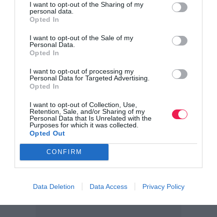
I want to opt-out of the Sharing of my
της Πυροσβεστικής Υπηρεσίας και του Ε.Κ.Α.Β.).
personal data.
Opted In
Λ. Βασ. Κων/νου – Βασ. Γεωργίου.
I want to opt-out of the Sale of my
Personal Data.
Opted In
Εναλλακτικές διαδρομές
I want to opt-out of processing my
Personal Data for Targeted Advertising.
Λόγω των ανωτέρω κυκλοφοριακών ρυθμίσεων, οι οδηγοί
Opted In
για την καλύτερη εξυπηρέτησή τους μπορούν να
I want to opt-out of Collection, Use,
ακολουθούν τα παρακάτω ενδεικτικά εναλλακτικά
Retention, Sale, and/or Sharing of my
Personal Data that Is Unrelated with the
Purposes for which it was collected.
δρομολόγια:
Opted Out
CONFIRM
Data Deletion
Data Access
Privacy Policy