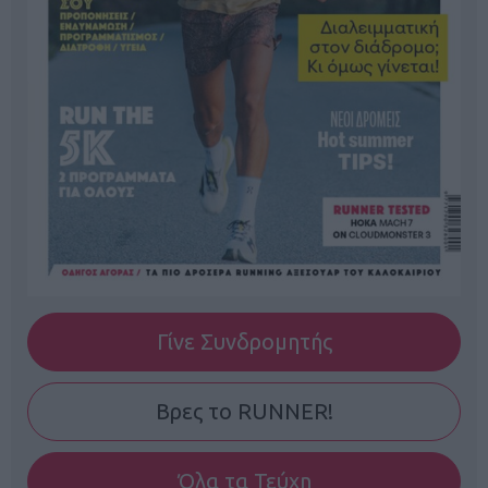
Γίνε Συνδρομητής
Βρες το RUNNER!
Όλα τα Τεύχη