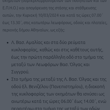
οχημάτων (συμπεριλαμβανομένων των ποδηλάτων και των
Ε.Π.Η.Ο.) και απαγόρευση της στάσης και στάθμευσης
αυτών, την Κυριακή 10/03/2024 και κατά τις ώρες 07.00΄
έως 13.30΄, στις κατωτέρω λεωφόρους, οδούς και πλατείες,
περιοχής δήμου Αθηναίων, ως εξής:
Λ. Βασ. Αμαλίας και στα δύο ρεύματα
κυκλοφορίας, καθώς και στις καθέτους αυτής,
έως την πρώτη παράλληλη οδό στο τμήμα της
μεταξύ των Λεωφόρων Βασ. Όλγας και
Συγγρού.
Στο τμήμα της μεταξύ της Λ. Βασ. Όλγας και της
οδού Ελ. Βενιζέλου (Πανεπιστημίου), η διακοπή
της κυκλοφορίας των οχημάτων θα ισχύσει ως
ανωτέρω κατά τις ώρες 06.00΄ έως 14.00΄, ενώ
περαιτέρω στο τμήμα της μεταξύ των οδών