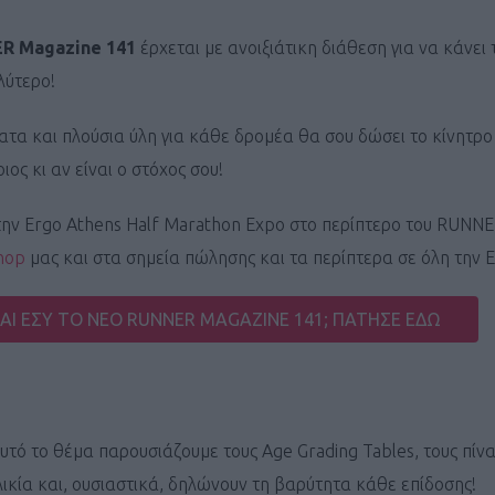
R Magazine 141
έρχεται με ανοιξιάτικη διάθεση για να κάνει 
λύτερο!
τα και πλούσια ύλη για κάθε δρομέα θα σου δώσει το κίνητρο
ιος κι αν είναι ο στόχος σου!
την Ergo Athens Half Marathon Expo στο περίπτερο του RUNN
hop
μας και στα σημεία πώλησης και τα περίπτερα σε όλη την 
ΚΑΙ ΕΣΥ ΤΟ ΝΕΟ RUNNER MAGAZINE 141; ΠΑΤΗΣΕ ΕΔΩ
αυτό το θέμα παρουσιάζουμε τους Age Grading Tables, τους πί
λικία και, ουσιαστικά, δηλώνουν τη βαρύτητα κάθε επίδοσης!