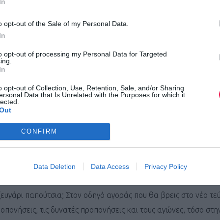
In
o opt-out of the Sale of my Personal Data.
In
to opt-out of processing my Personal Data for Targeted
ing.
In
o opt-out of Collection, Use, Retention, Sale, and/or Sharing
ersonal Data that Is Unrelated with the Purposes for which it
lected.
Out
CONFIRM
Data Deletion
Data Access
Privacy Policy
ζευγάρι παπούτσια; Στον οδηγό αγοράς που θα βρεις στο νέο τε
οπονήσεις, τις δυνατές προπονήσεις και τους αγώνες, τόσο στ