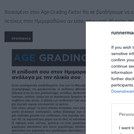
Βασισμένοι στον Age Grading Factor θα σε βοηθήσουμε να κα
πετύχεις στον Ημιμαραθώνιο αν είσαι πάνω από 40 ετών, σε 
runnermag
If you wish 
sensitive in
confirm you
continue se
information 
further disc
participants
Downstream 
Persona
I want t