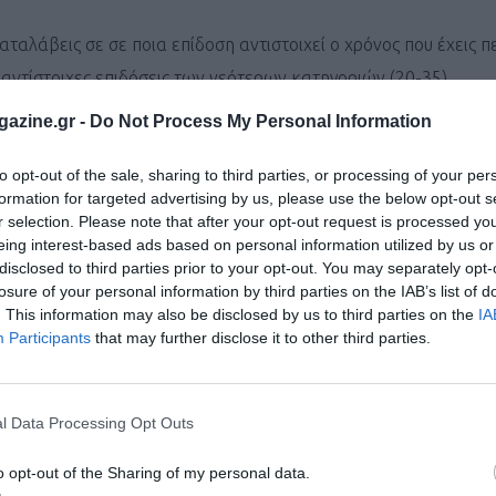
ταλάβεις σε σε ποια επίδοση αντιστοιχεί ο χρόνος που έχεις π
αντίστοιχες επιδόσεις των νεότερων κατηγοριών (20-35).
azine.gr -
Do Not Process My Personal Information
to opt-out of the sale, sharing to third parties, or processing of your per
formation for targeted advertising by us, please use the below opt-out s
r selection. Please note that after your opt-out request is processed y
eing interest-based ads based on personal information utilized by us or
disclosed to third parties prior to your opt-out. You may separately opt-
losure of your personal information by third parties on the IAB’s list of
. This information may also be disclosed by us to third parties on the
IA
Participants
that may further disclose it to other third parties.
l Data Processing Opt Outs
o opt-out of the Sharing of my personal data.