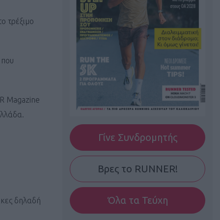
το τρέξιμο
 που
ER Magazine
Ελλάδα.
Γίνε Συνδρομητής
Βρες το RUNNER!
Όλα τα Τεύχη
νακες δηλαδή