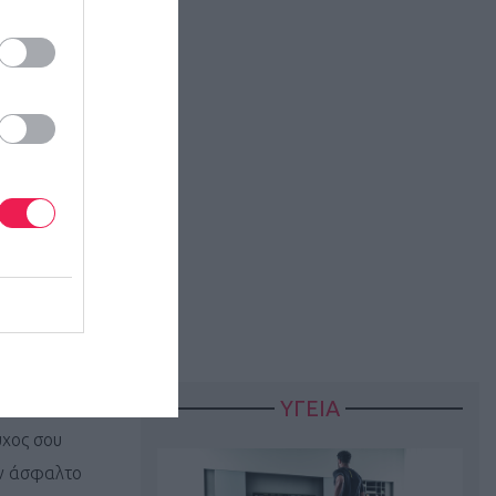
ΥΓΕΙΑ
ύχος σου
ην άσφαλτο