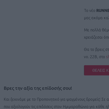
Το νέο
RUNNE
μας ακόμα κα
Με πολλά θέμα
χρειάζεσαι όπο
Θα το βρεις σ
νο. 22Β, στο
s
ΘΕΛΕΙΣ 
Βρες την αξία της επίδοσής σου!
Και ξεκινάμε με το Προπονητικό για ψαγμένους δρομείς! Σε 
που αξιολογούν τις επιδόσεις στον Ημιμαραθώνιο για κάθε η