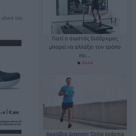
 υλικά του.
Γιατί ο σωστός διάδρομος
ι καφεΐνη
Τ
μπορεί να αλλάξει τον τρόπο
Α ΘΕΜΑΤΑ
πο…
ΆΛΛΑ
utions: Η άσκηση
Κα
 για το 2026!
Αερόβια άσκηση: Όπλο ενάντια