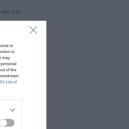
ετύχει ή θα
sonal or
ection to
ou may
 personal
out of the
 downstream
B’s List of