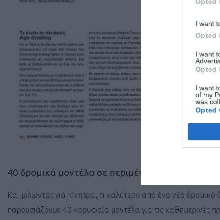
Opted 
I want t
Opted 
I want 
Advertis
Opted 
I want t
of my P
was col
Opted 
40 δρομικά μοντέλα σε περιμένουν
Και μιλώντας για κίνητρα, τι καλύτερο από ένα νέο δρομικό 
παρουσιάζουμε 40 κορυφαία μοντέλα για τις καθημερινές πρ