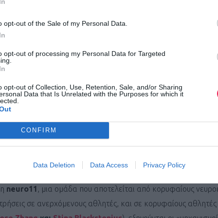
In
o opt-out of the Sale of my Personal Data.
In
to opt-out of processing my Personal Data for Targeted
ing.
In
o opt-out of Collection, Use, Retention, Sale, and/or Sharing
ersonal Data that Is Unrelated with the Purposes for which it
lected.
Out
CONFIRM
Data Deletion
Data Access
Privacy Policy
τη
neuro11
, μια ομάδα που αποτελείται από κορυφαίους νευρο
τρήσεις σε ανερχόμενους αθλητές, και σε κορυφαίους αθλητές