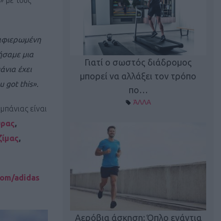
» με τους
 αφιερωμένη
ήσαμε μια
Γιατί ο σωστός διάδρομος
άνια έχει
ι καφεΐνη
Τ
μπορεί να αλλάξει τον τρόπο
 got this».
Α ΘΕΜΑΤΑ
πο…
ΆΛΛΑ
πάνιας είναι
ύρας
,
ζίμας
,
com/adidas
utions: Η άσκηση
Κα
 για το 2026!
Αερόβια άσκηση: Όπλο ενάντια