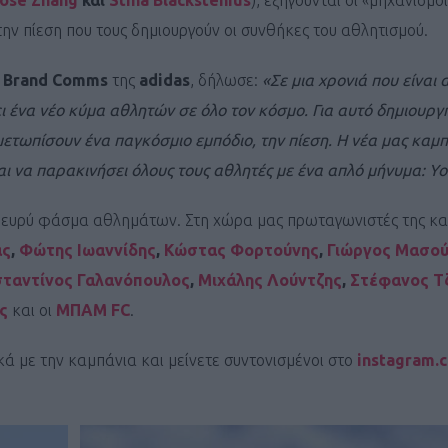
ose Zhang
και
Stina Blackstenius
), εξηγούνται οι «μηχανισμοί
την πίεση που τους δημιουργούν οι συνθήκες του αθλητισμού.
l Brand Comms
της
adidas
, δήλωσε:
«Σε μια χρονιά που είναι
ει ένα νέο κύμα αθλητών σε όλο τον κόσμο. Για αυτό δημιουργ
ετωπίσουν ένα παγκόσμιο εμπόδιο, την πίεση. Η νέα μας καμπ
Καφές κα
ι να παρακινήσει όλους τους αθλητές με ένα απλό μήνυμα: You
ΓΕΝΙΚ
 ευρύ φάσμα αθλημάτων. Στη χώρα μας πρωταγωνιστές της καμ
ας
,
Φώτης Ιωαννίδης
,
Κώστας Φορτούνης
,
Γιώργος Μασο
ταντίνος Γαλανόπουλος
,
Μιχάλης Λούντζης
,
Στέφανος Τ
ς
και οι
ΜΠΑΜ FC
.
κά με την καμπάνια και μείνετε συντονισμένοι στο
instagram.
New Year Resol
στην κορυφή