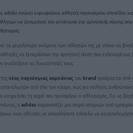
ς adidas ενώνει κορυφαίους αθλητές παγκοσμίου επιπέδου γι
αθλητών να ξεπεράσει τον αντίκτυπο της αρνητικής πίεσης που
θλητισμός
ει τα μεγαλύτερα ονόματα των αθλητών της με στόχο να βοηθ
αθλητές να ξεπεράσουν την αρνητική πίεση που ενδεχομένως 
 αναδείξουν τις δυνατότητές τους.
 της
νέας παγκόσμιας καμπάνιας
του
brand
προέρχεται από 
καταναλωτών από όλο τον κόσμο, πως για πολλούς ανθρώπους
να επηρεάσει τη χαρά που προσφέρει ο αθλητισμός. Για να βοη
μπάνιας, η
adidas
παρουσιάζει μια σειρά ιστοριών από εμπειρί
ηθήσουν τους αθλητές σε οποιοδήποτε επίπεδο να καταπολεμήσο