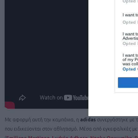
Opted 
I want t
Opted 
I want 
Advertis
Opted 
I want t
of my P
was col
Opted 
Με αφορμή αυτή την καμπάνια, η
adidas
συνεργάστηκε με 
που ειδικεύονται στον αθλητισμό. Μέσα από εγκεφαλικές με