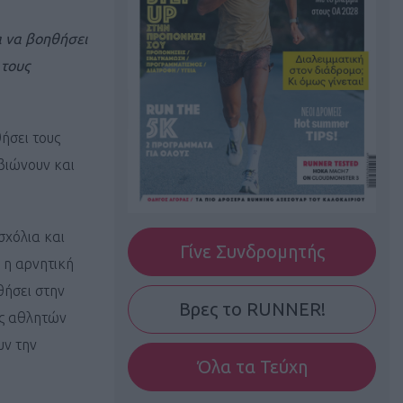
α να βοηθήσει
 τους
ήσει τους
βιώνουν και
σχόλια και
Γίνε Συνδρομητής
 η αρνητική
θήσει στην
Βρες το RUNNER!
ες αθλητών
υν την
Όλα τα Τεύχη