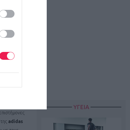
ΥΓΕΙΑ
επιστήμονες
 της
adidas