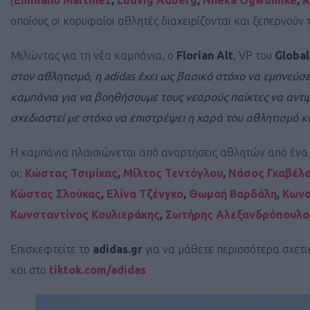
(
Emiliano Martinez
,
Ludvig Adberg
,
Nneka Ogwumike
,
R
οποίους οι κορυφαίοι αθλητές διαχειρίζονται και ξεπερνούν 
Μιλώντας για τη νέα καμπάνια, ο
Florian Alt
, VP του
Globa
στον αθλητισμό, η adidas έχει ως βασικό στόχο να εμπνεύσ
καμπάνια για να βοηθήσουμε τους νεαρούς παίκτες να αντιμ
σχεδιαστεί με στόχο να επιστρέψει η χαρά του αθλητισμό κα
Η καμπάνια πλαισιώνεται από αναρτήσεις αθλητών από ένα
οι:
Κώστας Τσιμίκας
,
Μίλτος Τεντόγλου
,
Νάσος Γκαβέλ
Κώστας Σλούκας
,
Ελίνα Τζένγκο
,
Θωμαή Βαρδάλη
,
Κωνσ
Κωνσταντίνος Κουλιεράκης
,
Σωτήρης Αλεξανδρόπουλο
Επισκεφτείτε το
adidas.gr
για να μάθετε περισσότερα σχετι
και στο
tiktok.com/adidas