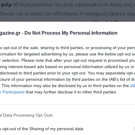
ς
φιλμ
90 δευτερολέπτων που είναι αφιερωμένο σε όλους τους 
δοκιών και το άγχος του αθλητισμού. Η κορύφωση έρχεται όμω
αρνητικές σκέψεις κρατώντας μόνο το μότο
«
You
Got
This
»
ώστ
azine.gr -
Do Not Process My Personal Information
του διαχρονικού κομματιού των
Queen
μαζί με τον
David Bow
to opt-out of the sale, sharing to third parties, or processing of your per
formation for targeted advertising by us, please use the below opt-out s
onel Messi
,
Anthony Edwards
,
Jude Bellingham
,
Pat Maho
r selection. Please note that after your opt-out request is processed y
 Rugby της Νέας Ζηλανδίας,
All Blacks
. Κάθε αθλητής δείχνει 
eing interest-based ads based on personal information utilized by us or
disclosed to third parties prior to your opt-out. You may separately opt-
ύσει τους καθημερινούς αθλητές να κάνουν το ίδιο.
losure of your personal information by third parties on the IAB’s list of
. This information may also be disclosed by us to third parties on the
IA
Participants
that may further disclose it to other third parties.
l Data Processing Opt Outs
o opt-out of the Sharing of my personal data.