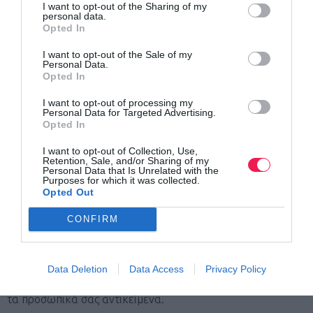
I want to opt-out of the Sharing of my
personal data.
Opted In
I want to opt-out of the Sale of my
Personal Data.
Opted In
I want to opt-out of processing my
Personal Data for Targeted Advertising.
Opted In
I want to opt-out of Collection, Use,
Retention, Sale, and/or Sharing of my
Personal Data that Is Unrelated with the
Purposes for which it was collected.
Opted Out
Χώρος προθέρμανσης
Η προθέρμανση μπορεί να πραγματοποιηθεί εντός του
CONFIRM
Αθλητικού Κέντρου
.
Σας παρακαλούμε να
προχωρήσετε προς τον καθορισμένο χώρο εκκίνησης αφού
Data Deletion
Data Access
Privacy Policy
έχετε ολοκληρώσει την προθέρμανση και έχετε παραδώσει
τα προσωπικά σας αντικείμενα.