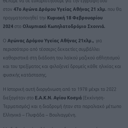
θέλαμε να σε ευχαριστήσουμε για την εγγραφή σου
στον
47ο Αγώνα Δρόμου Υγείας Αθήνας 21 χλμ.
που θα
πραγματοποιηθεί την
Κυριακή 18 Φεβρουαρίου
2024
στο
Ολυμπιακό Κωπηλατοδρόμιο Σχοινιά.
Ο
Αγώνας Δρόμου Υγείας Αθήνας 21χλμ.,
για
περισσότερο από τέσσερις δεκαετίες συμβάλλει
καθοριστικά στη διάδοση του λαϊκού μαζικού αθλητισμού
και του τρεξίματος και φιλοξενεί δρομείς κάθε ηλικίας και
φυσικής κατάστασης.
Η Ιστορική αυτή διοργάνωση από το 1978 μέχρι το 2022
διεξαγόταν στο
Ε.Α.Κ.Ν. Αγίου Κοσμά
(Εκκίνηση-
Τερματισμός) και η διαδρομή ήταν στο παραλιακό μέτωπο
Ελληνικό – Γλυφάδα – Βουλιαγμένη.