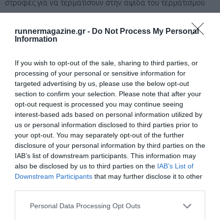
στροφές για να τερματίσουν στην αψίδα του τερματισμού
μπροστά από την κερκίδα της εγκατάστασης.
runnermagazine.gr -
Do Not Process My Personal
Information
Περιγραφή διαδρομής αγώνα 10 χλμ.:
Ο αγώνας θα
διεξαχθεί στην διαδρομή περιμετρικά του υδάτινου στίβου
If you wish to opt-out of the sale, sharing to third parties, or
processing of your personal or sensitive information for
στο Ολυμπιακό Κωπηλατοδρόμιο Σχοινιά. Οι δρομείς των 10
targeted advertising by us, please use the below opt-out
χλμ. θα ξεκινήσουν από την αψίδα της New Balance, θα
section to confirm your selection. Please note that after your
opt-out request is processed you may continue seeing
κάνουν 2 στροφές και θα τερματίσουν στην αψίδα
interest-based ads based on personal information utilized by
Τερματισμού μπροστά από την κερκίδα της εγκατάστασης.
us or personal information disclosed to third parties prior to
your opt-out. You may separately opt-out of the further
Περιγραφή διαδρομής αγώνα 5 χλμ.:
Ο αγώνας θα
disclosure of your personal information by third parties on the
IAB’s list of downstream participants. This information may
διεξαχθεί στην διαδρομή περιμετρικά του υδάτινου στίβου
also be disclosed by us to third parties on the
IAB’s List of
στο Ολυμπιακό Κωπηλατοδρόμιο Σχοινιά. Οι δρομείς των 5
Downstream Participants
that may further disclose it to other
third parties.
χλμ. θα ξεκινήσουν από την αψίδα της New Balance, θα
κάνουν 1 στροφή και θα τερματίσουν στην αψίδα
Personal Data Processing Opt Outs
Τερματισμού μπροστά από την κερκίδα της εγκατάστασης.