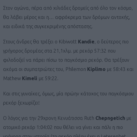
Στον αγώνα, πέρα από χιλιάδες δρομείς από όλο τον κόσμο,
θα λάβει μέρος και η… αφρόκρεμα των δρόμων αντοχής,
και ειδικά της συγκεκριμένης απόστασης.
Στους άνδρες θα τρέξει ο Kibiwott
Kandie
, ο δεύτερος πιο
γρήγορος δρομέας στα 21,1χλμ. με ρεκόρ 57:32 που
φιλοδοξεί να πάρει πίσω το παγκόσμιο ρεκόρ. Θα τρέξουν
ακόμα οι συμπατριώτες του, Philemon
Kiplimo
με 58:43 και
Mathew
Kimeli
με 59:22.
Και στις γυναίκες, όμως, μία πρώην κάτοχος του παγκόσμιου
ρεκόρ ξεχωρίζει!
Ο λόγος για την 29χρονη Κενυάτισσα Ruth
Chepngetich
με
ατομικό ρεκόρ 1:04:02 που θέλει να γίνει και πάλι η πιο
γρήγορη στην ιστορία (το ρεκόρ πλέον έχει η Letesenbet