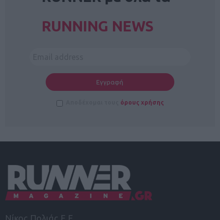
RUNNING NEWS
Αποδέχομαι τους
όρους χρήσης
Νίκος Πολιάς Ε.Ε.