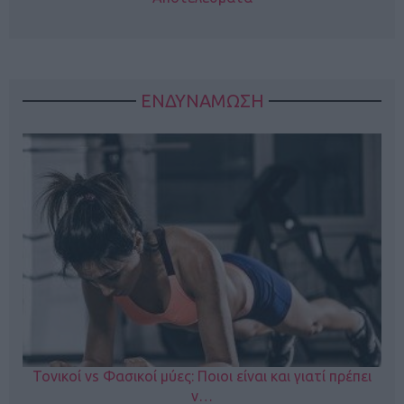
ΕΝΔΥΝΑΜΩΣΗ
Τονικοί vs Φασικοί μύες: Ποιοι είναι και γιατί πρέπει
ν…