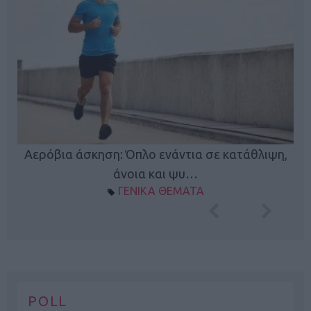
Κ
Αερόβια άσκηση: Όπλο ενάντια σε κατάθλιψη,
φή
άνοια και ψυ…
ΓΕΝΙΚΑ ΘΕΜΑΤΑ
POLL