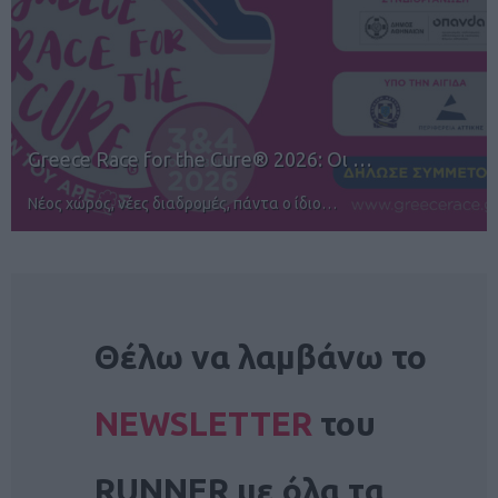
12ος TUI Rhodes Marathon: Άνοιγμα ε…
Αγώνες για όλους στην Ρόδο
NEWSLETTER
Θέλω να λαμβάνω το
NEWSLETTER
του
RUNNER με όλα τα