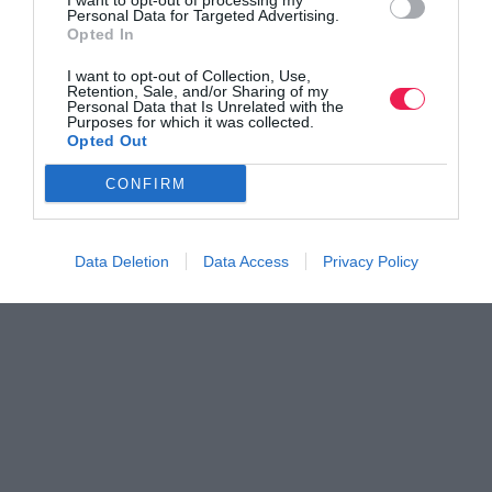
I want to opt-out of processing my
Βρες το RUNNER!
Personal Data for Targeted Advertising.
Opted In
Όλα τα Τεύχη
I want to opt-out of Collection, Use,
Retention, Sale, and/or Sharing of my
Personal Data that Is Unrelated with the
Purposes for which it was collected.
Opted Out
CONFIRM
Data Deletion
Data Access
Privacy Policy