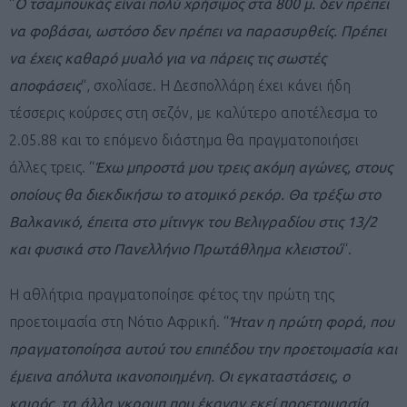
“
Ο τσαμπουκάς είναι πολύ χρήσιμος στα 800 μ. δεν πρέπει
να φοβάσαι, ωστόσο δεν πρέπει να παρασυρθείς. Πρέπει
να έχεις καθαρό μυαλό για να πάρεις τις σωστές
αποφάσεις
“, σχολίασε. Η Δεσπολλάρη έχει κάνει ήδη
τέσσερις κούρσες στη σεζόν, με καλύτερο αποτέλεσμα το
2.05.88 και το επόμενο διάστημα θα πραγματοποιήσει
άλλες τρεις. “
Έχω μπροστά μου τρεις ακόμη αγώνες, στους
οποίους θα διεκδικήσω το ατομικό ρεκόρ. Θα τρέξω στο
Βαλκανικό, έπειτα στο μίτινγκ του Βελιγραδίου στις 13/2
και φυσικά στο Πανελλήνιο Πρωτάθλημα κλειστού
“.
Η αθλήτρια πραγματοποίησε φέτος την πρώτη της
προετοιμασία στη Νότιο Αφρική. “
Ήταν η πρώτη φορά, που
πραγματοποίησα αυτού του επιπέδου την προετοιμασία και
έμεινα απόλυτα ικανοποιημένη. Οι εγκαταστάσεις, ο
καιρός, τα άλλα γκρουπ που έκαναν εκεί προετοιμασία