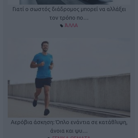
Γιατί ο σωστός διάδρομος μπορεί να αλλάξει
τον τρόπο πο…
ΆΛΛΑ
Κ
Αερόβια άσκηση: Όπλο ενάντια σε κατάθλιψη,
φή
άνοια και ψυ…