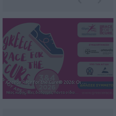
12ος TUI Rhodes Marathon: Άνοιγμα ε…
Αγώνες για όλους στην Ρόδο