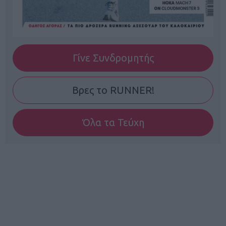
Γίνε Συνδρομητής
Βρες το RUNNER!
Όλα τα Τεύχη