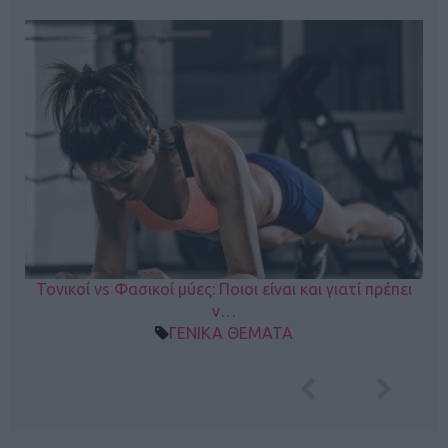
Τονικοί vs Φασικοί μύες: Ποιοι είναι και γιατί πρέπει
ν…
ΓΕΝΙΚΑ ΘΕΜΑΤΑ