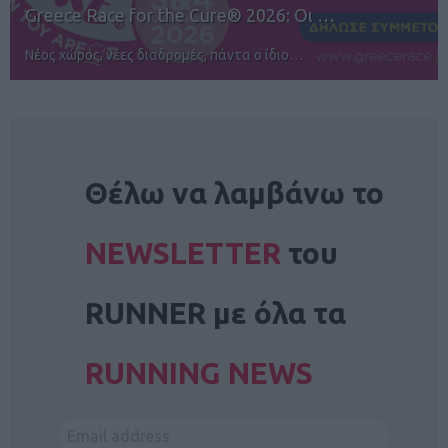
12ος TUI Rhodes Marathon: Άνοιγμα ε…
Αγώνες για όλους στην Ρόδο
NEWSLETTER
Θέλω να λαμβάνω το
NEWSLETTER
του
RUNNER με όλα τα
RUNNING NEWS