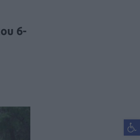
ου 6-
Ανοίξτε