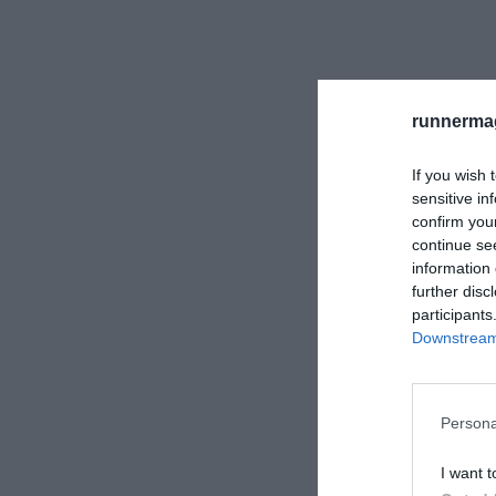
runnermag
If you wish 
sensitive in
confirm you
continue se
information 
further disc
participants
Downstream 
Persona
I want t