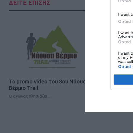
Opted 
ΔΕΙΤΕ ΕΠΙΣΗΣ
I want t
Opted 
I want 
Advertis
Opted 
I want t
of my P
was col
Opted 
Το promo video του 8ου Νάουσα
Αίσιο τέλο
Βέρμιο Trail
μαραθωνοδ
Ο αγώνας πλησιάζει…
Ευχάριστα νέα