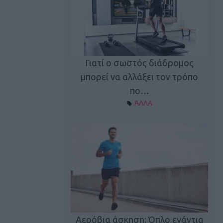
Γιατί ο σωστός διάδρομος
ι καφεΐνη
Τ
μπορεί να αλλάξει τον τρόπο
Α ΘΕΜΑΤΑ
πο…
ΆΛΛΑ
utions: Η άσκηση
Κα
 για το 2026!
Αερόβια άσκηση: Όπλο ενάντια