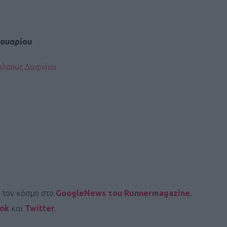
νουαρίου
Άλσους Δαφνίου
ι τον κόσμο στο
GoogleNews του Runnermagazine
.
ook
και
Twitter
.