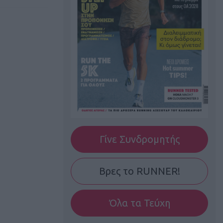
Γίνε Συνδρομητής
Βρες το RUNNER!
Όλα τα Τεύχη