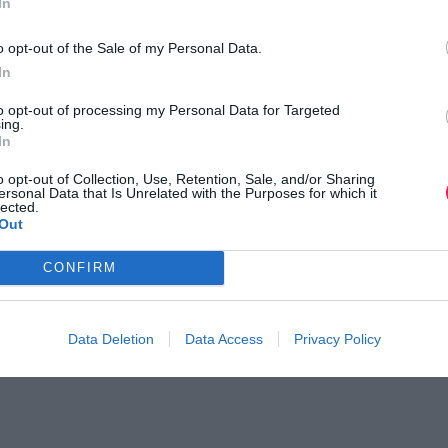
In
o opt-out of the Sale of my Personal Data.
In
to opt-out of processing my Personal Data for Targeted
ing.
In
o opt-out of Collection, Use, Retention, Sale, and/or Sharing
ersonal Data that Is Unrelated with the Purposes for which it
lected.
Out
CONFIRM
ς για τον Βραζιλιάνο
Τι πρέπει να καταγράφει 
ρόμο που είχε ε…
δρομέας;
 από την Βραζιλία
Πάρε χαρτί και μολύβι…
Data Deletion
Data Access
Privacy Policy