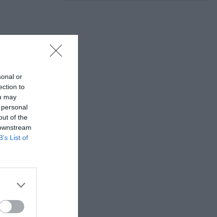
sonal or
ection to
ou may
 personal
out of the
 downstream
B’s List of