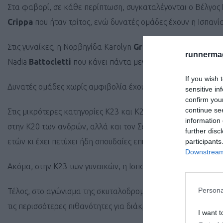
Στα φαβορί, σε κάθε περίπτωση, συγκαταλέγονται ο Βέλγος
Crippa
που ήταν τρίτος, ενώ δυνατές ομάδες έχουν η Ισπανία
Στις γυναίκες, η Νορβηγίδα Karolyn
Grovdal
θέλει να κατακτ
runnermag
Nadia
Battocletti
που κάνει πάντα μεγάλες εμφανίσεις, και
If you wish 
Δυνατές ομάδες χωρίς αμφιβολία έχουν η Μ. Βρετανία, η Ισπαν
sensitive in
confirm you
continue se
Στις μικρότερες κατηγορίες Κ23 και Κ20, δώστε βάση στον 
information 
στην Κ20 των ανδρών, αλλά και τον Σέρβο Aldin
Catovic
, ο
further disc
ετών κι έχει πετύχει ήδη σπουδαίες επιδόσεις!
participants
Downstream 
Ακόμα, στην Κ23 των γυναικών, η Ισπανίδα Maria
Forero
κα
Persona
Τέλος, στο αγώνισμα της σκυταλοδρομίας έχουν δηλωθεί 12 χώ
τις περισσότερες πιθανότητες για διάκριση.
I want t