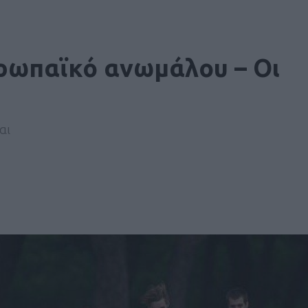
υρωπαϊκό ανωμάλου – Οι
αι