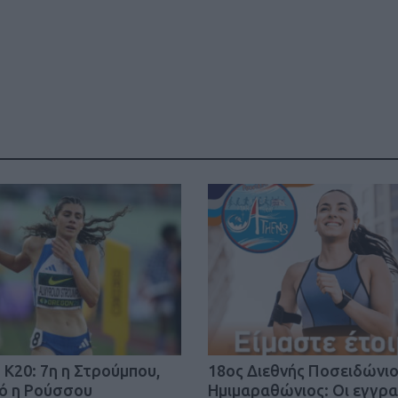
Καφές κα
ΓΕΝΙΚ
New Year Resol
Κ20: 7η η Στρούμπου,
18oς Διεθνής Ποσειδώνι
στην κορυφή
κό η Ρούσσου
Ημιμαραθώνιος: Οι εγγρ