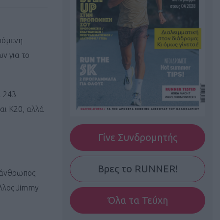
πόμενη
ν για το
ι 243
αι Κ20, αλλά
Γίνε Συνδρομητής
Βρες το RUNNER!
 άνθρωπος
άλλος Jimmy
Όλα τα Τεύχη