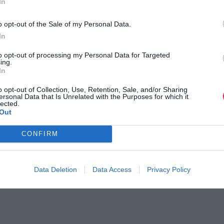
In
o opt-out of the Sale of my Personal Data.
In
ι τον κόσμο στο
GoogleNews του Runnermagazine
.
ook
και
Twitter
.
to opt-out of processing my Personal Data for Targeted
ing.
In
o opt-out of Collection, Use, Retention, Sale, and/or Sharing
ersonal Data that Is Unrelated with the Purposes for which it
lected.
Out
CONFIRM
Data Deletion
Data Access
Privacy Policy