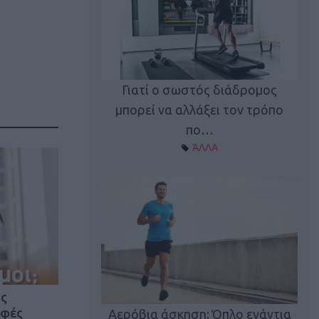
Γιατί ο σωστός διάδρομος
ι καφεΐνη
Τ
μπορεί να αλλάξει τον τρόπο
Α ΘΕΜΑΤΑ
πο…
ΆΛΛΑ
utions: Η άσκηση
Κα
ος
 για το 2026!
αφές
Αερόβια άσκηση: Όπλο ενάντια