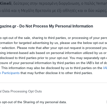
Kimeli
, δεύτερος στην περασμένη διοργάνωση, o Iταλός Yem
 αλλά και η Μεγάλη Βρετανία με έξι αθλητές και οι δύο χώρες.
ήσει τον τρίτο της τίτλο, θα πρέπει όμως να ξεπεράσει την εν
azine.gr -
Do Not Process My Personal Information
 πλέον αγωνίζεται στην κατηγορία των γυναικών.
to opt-out of the sale, sharing to third parties, or processing of your per
ία, η Ιταλία, η Γαλλία και η Ιρλανδία.
formation for targeted advertising by us, please use the below opt-out s
r selection. Please note that after your opt-out request is processed y
eing interest-based ads based on personal information utilized by us or
Δανό Joel
Lilleso
στην Κ23 καθώς και στον Niels
Laros
από την
disclosed to third parties prior to your opt-out. You may separately opt-
 οποίος δεν είναι βέβαιο ότι θα πάρει κάποιο μετάλλιο, είναι όμ
losure of your personal information by third parties on the IAB’s list of
. This information may also be disclosed by us to third parties on the
IA
Participants
that may further disclose it to other third parties.
ι η Βρετανίδα Will
Barnicoat
αναμένεται να είναι στις πρώτες θ
l Data Processing Opt Outs
ρες με την Ιταλία, την Ισπανία, την Μ. Βρετανία και την Γαλλ
o opt-out of the Sharing of my personal data.