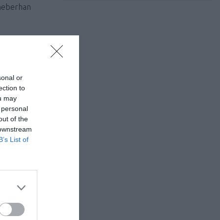
aneberhan
τυπωσιακή
sonal or
ection to
ou may
 personal
 Ολλανδία
out of the
ως μόλις 16
 downstream
B’s List of
έσεις.
ία να έχουν