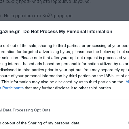
ισε χωρίς πρόσκληση στο ιδρωμένο μάγουλο.
εί. Να τερματίσω στο Καλλιμάρμαρο
azine.gr -
Do Not Process My Personal Information
to opt-out of the sale, sharing to third parties, or processing of your per
formation for targeted advertising by us, please use the below opt-out s
r selection. Please note that after your opt-out request is processed y
ε χιλιάδες δρομείς, που σηκώσατε το χέρι και δεσμευτήκατε 
eing interest-based ads based on personal information utilized by us or
 την μέτρησαν τα βήματά σας και τα χειροκροτήματα του κόσμ
disclosed to third parties prior to your opt-out. You may separately opt-
losure of your personal information by third parties on the IAB’s list of
. This information may also be disclosed by us to third parties on the
IA
Participants
that may further disclose it to other third parties.
ρμαρο Παναθηναϊκό Στάδιο.
 καθώς το μετάλλιο απονομής κρεμάστηκε στο λαιμό σας.
l Data Processing Opt Outs
o opt-out of the Sharing of my personal data.