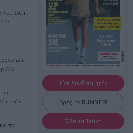
θήνας, Ελένης
2023.
νας έκλεισε
ηναϊκό
Γίνε Συνδρομητής
ς στο
Βρες το RUNNER!
λλά σαν ένα
Όλα τα Τεύχη
και την