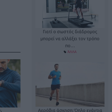
Γιατί ο σωστός διάδρομος
ι καφεΐνη
Τ
μπορεί να αλλάξει τον τρόπο
Α ΘΕΜΑΤΑ
πο…
ΆΛΛΑ
utions: Η άσκηση
Κα
 για το 2026!
Αερόβια άσκηση: Όπλο ενάντια
ύ