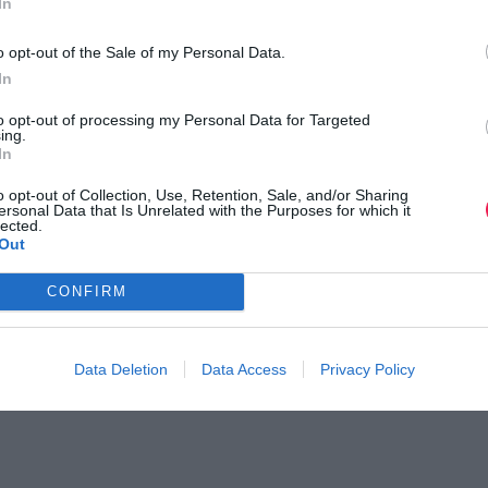
In
o opt-out of the Sale of my Personal Data.
In
ι τον κόσμο στο
GoogleNews του Runnermagazine
.
to opt-out of processing my Personal Data for Targeted
ing.
ook
και
Twitter
.
In
o opt-out of Collection, Use, Retention, Sale, and/or Sharing
ersonal Data that Is Unrelated with the Purposes for which it
lected.
Out
CONFIRM
Data Deletion
Data Access
Privacy Policy