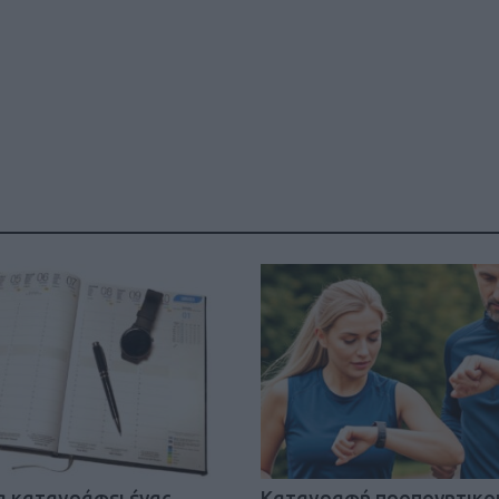
Καφές κα
ΓΕΝΙΚ
New Year Resol
στην κορυφή
να καταγράφει ένας
Kαταγραφή προπονητικο