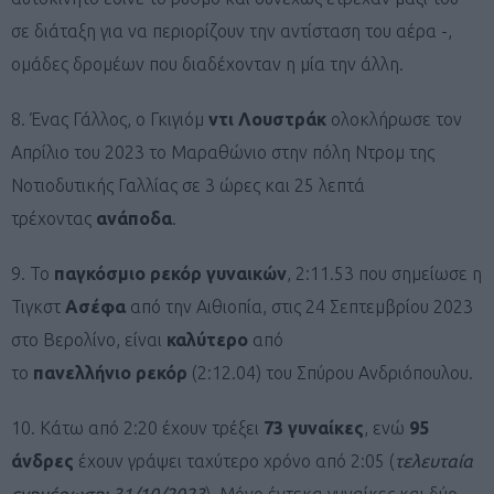
σε διάταξη για να περιορίζουν την αντίσταση του αέρα -,
ομάδες δρομέων που διαδέχονταν η μία την άλλη.
8. Ένας Γάλλος, ο Γκιγιόμ
ντι
Λουστράκ
ολοκλήρωσε τον
Απρίλιο του 2023 το Μαραθώνιο στην πόλη Ντρομ της
Νοτιοδυτικής Γαλλίας σε 3 ώρες και 25 λεπτά
τρέχοντας
ανάποδα
.
9. Το
παγκόσμιο
ρεκόρ
γυναικών
, 2:11.53 που σημείωσε η
Τιγκστ
Ασέφα
από την Αιθιοπία, στις 24 Σεπτεμβρίου 2023
στο Βερολίνο, είναι
καλύτερο
από
το
πανελλήνιο
ρεκόρ
(2:12.04) του Σπύρου Ανδριόπουλου.
10. Κάτω από 2:20 έχουν τρέξει
73 γυναίκες
, ενώ
95
άνδρες
έχουν γράψει ταχύτερο χρόνο από 2:05 (
τελευταία
ενημέρωση: 31/10/2023
). Μόνο έντεκα γυναίκες και δύο