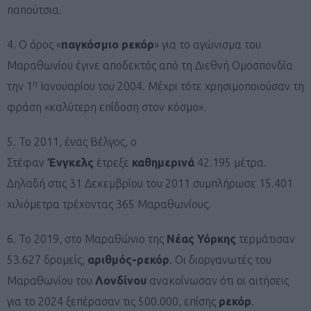
παπούτσια.
4. Ο όρος «
παγκόσμιο
ρεκόρ
» για το αγώνισμα του
Μαραθωνίου έγινε αποδεκτός από τη Διεθνή Ομοσπονδία
η
την 1
Ιανουαρίου του 2004. Μέχρι τότε χρησιμοποιούσαν τη
φράση «καλύτερη επίδοση στον κόσμο».
5. Το 2011, ένας Βέλγος, ο
Στέφαν
Ένγκελς
έτρεξε
καθημερινά
42.195 μέτρα.
Δηλαδή στις 31 Δεκεμβρίου του 2011 συμπλήρωσε 15.401
χιλιόμετρα τρέχοντας 365 Μαραθωνίους.
6. Το 2019, στο Μαραθώνιο της
Νέας
Υόρκης
τερμάτισαν
53.627 δρομείς,
αριθμός-ρεκόρ
. Οι διοργανωτές του
Μαραθωνίου του
Λονδίνου
ανακοίνωσαν ότι οι αιτήσεις
για το 2024 ξεπέρασαν τις 500.000, επίσης
ρεκόρ
.