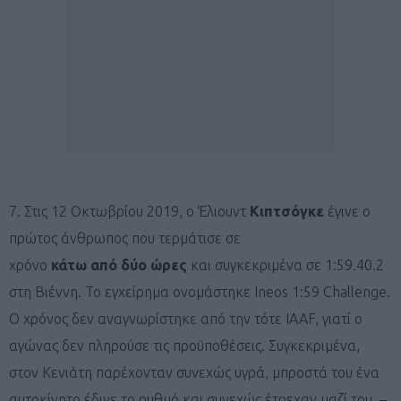
7. Στις 12 Οκτωβρίου 2019, ο Έλιουντ
Κιπτσόγκε
έγινε ο
πρώτος άνθρωπος που τερμάτισε σε
χρόνο
κάτω
από
δύο
ώρες
και συγκεκριμένα σε 1:59.40.2
στη Βιέννη. Το εγχείρημα ονομάστηκε Ineos 1:59 Challenge.
Ο χρόνος δεν αναγνωρίστηκε από την τότε IAAF, γιατί ο
αγώνας δεν πληρούσε τις προϋποθέσεις. Συγκεκριμένα,
στον Κενιάτη παρέχονταν συνεχώς υγρά, μπροστά του ένα
αυτοκίνητο έδινε το ρυθμό και συνεχώς έτρεχαν μαζί του –