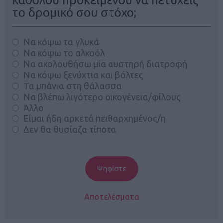
καθόλου προκειμένου να πετύχεις
το δρομικό σου στόχο;
Να κόψω τα γλυκά
Να κόψω το αλκοόλ
Να ακολουθήσω μία αυστηρή διατροφή
Να κόψω ξενύχτια και βόλτες
Τα μπάνια στη θάλασσα
Να βλέπω λιγότερο οικογένεια/φίλους
Άλλο
Είμαι ήδη αρκετά πειθαρχημένος/η
Δεν θα θυσίαζα τίποτα
Αποτελέσματα