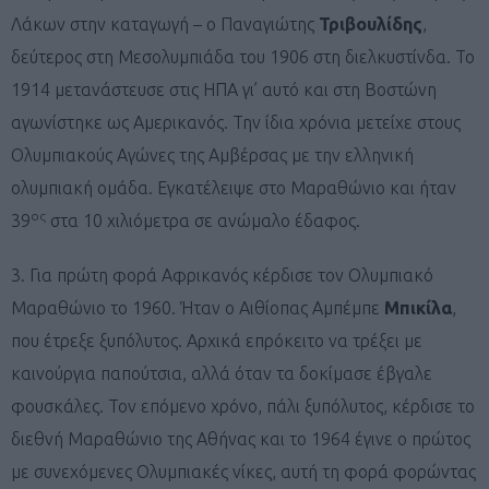
Λάκων στην καταγωγή – ο Παναγιώτης
Τριβουλίδης
,
δεύτερος στη Μεσολυμπιάδα του 1906 στη διελκυστίνδα. Το
1914 μετανάστευσε στις ΗΠΑ γι’ αυτό και στη Βοστώνη
αγωνίστηκε ως Αμερικανός. Την ίδια χρόνια μετείχε στους
Ολυμπιακούς Αγώνες της Αμβέρσας με την ελληνική
ολυμπιακή ομάδα. Εγκατέλειψε στο Μαραθώνιο και ήταν
ος
39
στα 10 χιλιόμετρα σε ανώμαλο έδαφος.
3. Για πρώτη φορά Αφρικανός κέρδισε τον Ολυμπιακό
Μαραθώνιο το 1960. Ήταν ο Αιθίοπας Αμπέμπε
Μπικίλα
,
που έτρεξε ξυπόλυτος. Αρχικά επρόκειτο να τρέξει με
καινούργια παπούτσια, αλλά όταν τα δοκίμασε έβγαλε
φουσκάλες. Τον επόμενο χρόνο, πάλι ξυπόλυτος, κέρδισε το
διεθνή Μαραθώνιο της Αθήνας και το 1964 έγινε ο πρώτος
με συνεχόμενες Ολυμπιακές νίκες, αυτή τη φορά φορώντας