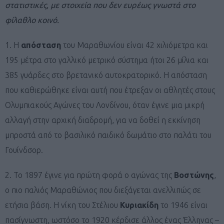
στατιστικές, με στοιχεία που δεν ευρέως γνωστά στο
φίλαθλο κοινό.
1. Η
απόσταση
του Μαραθωνίου είναι 42 χιλιόμετρα και
195 μέτρα στο γαλλικό μετρικό σύστημα ήτοι 26 μίλια και
385 γυάρδες στο βρετανικό αυτοκρατορικό. Η απόσταση
που καθιερώθηκε είναι αυτή που έτρεξαν οι αθλητές στους
Ολυμπιακούς Αγώνες του Λονδίνου, όταν έγινε μια μικρή
αλλαγή στην αρχική διαδρομή, για να δοθεί η εκκίνηση
μπροστά από το βασιλικό παιδικό δωμάτιο στο παλάτι του
Γουίνδσορ.
2. Το 1897 έγινε για πρώτη φορά ο αγώνας της
Βοστώνης
,
ο πιο παλιός Μαραθώνιος που διεξάγεται ανελλιπώς σε
ετήσια βάση. Η νίκη του Στέλιου
Κυριακίδη
το 1946 είναι
πασίγνωστη, ωστόσο το 1920 κέρδισε άλλος ένας Έλληνας –