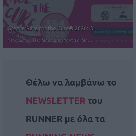
12ος TUI Rhodes Marathon: Άνοιγμα ε…
Αγώνες για όλους στην Ρόδο
NEWSLETTER
Θέλω να λαμβάνω το
NEWSLETTER
του
RUNNER με όλα τα