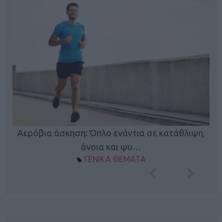
Κ
Αερόβια άσκηση: Όπλο ενάντια σε κατάθλιψη,
φή
άνοια και ψυ…
ΓΕΝΙΚΑ ΘΕΜΑΤΑ