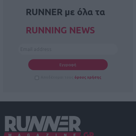
RUNNER με όλα τα
RUNNING NEWS
Αποδέχομαι τους
όρους χρήσης