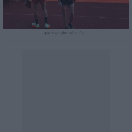
φωτογραφία: hafdeaf.gr