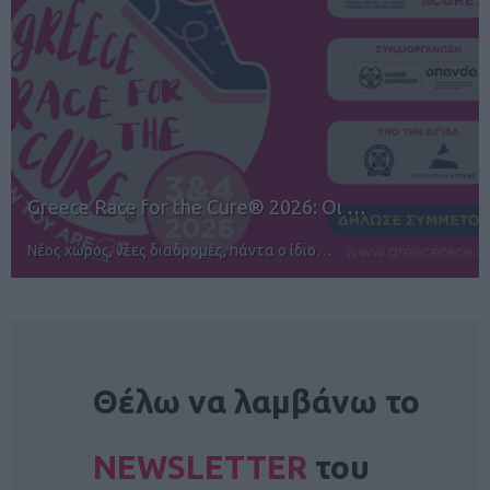
12ος TUI Rhodes Marathon: Άνοιγμα ε…
Αγώνες για όλους στην Ρόδο
NEWSLETTER
Θέλω να λαμβάνω το
NEWSLETTER
του