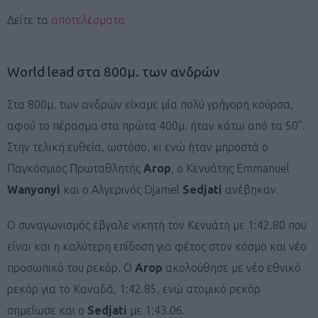
Δείτε τα
αποτελέσματα
World lead στα 800μ. των ανδρών
Στα 800μ. των ανδρών είχαμε μία πολύ γρήγορη κούρσα,
αφού το πέρασμα στα πρώτα 400μ. ήταν κάτω από τα 50”.
Στην τελική ευθεία, ωστόσο, κι ενώ ήταν μπροστά ο
Παγκόσμιος Πρωταθλητής
Arop
, ο Κενυάτης Emmanuel
Wanyonyi
και ο Αλγερινός Djamel
Sedjati
ανέβηκαν.
Ο συναγωνισμός έβγαλε νικητή τον Κενυάτη με 1:42.80 που
είναι και η καλύτερη επίδοση για φέτος στον κόσμο και νέο
προσωπικό του ρεκόρ. O
Arop
ακολούθησε με νέο εθνικό
ρεκόρ για το Καναδά, 1:42.85, ενώ ατομικό ρεκόρ
σημείωσε και ο
Sedjati
με 1:43.06.