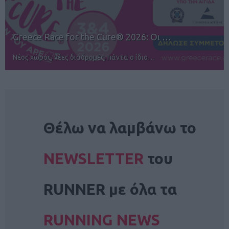
12ος TUI Rhodes Marathon: Άνοιγμα ε…
Αγώνες για όλους στην Ρόδο
NEWSLETTER
Θέλω να λαμβάνω το
NEWSLETTER
του
RUNNER με όλα τα
RUNNING NEWS