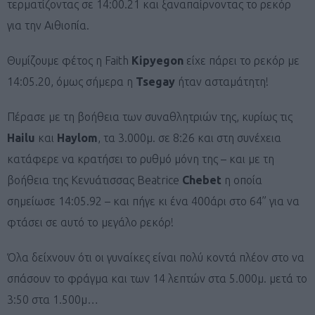
τερματίζοντας σε 14:00.21 και ξαναπαίρνοντας το ρεκόρ
για την Αιθιοπία.
Θυμίζουμε φέτος η Faith
Kipyegon
είχε πάρει το ρεκόρ με
14:05.20, όμως σήμερα η
Tsegay
ήταν ασταμάτητη!
Πέρασε με τη βοήθεια των συναθλητριών της, κυρίως τις
Hailu
και
Haylom
, τα 3.000μ. σε 8:26 και στη συνέχεια
κατάφερε να κρατήσει το ρυθμό μόνη της – και με τη
βοήθεια της Κενυάτισσας Beatrice
Chebet
η οποία
σημείωσε 14:05.92 – και πήγε κι ένα 400άρι στο 64” για να
φτάσει σε αυτό το μεγάλο ρεκόρ!
Όλα δείχνουν ότι οι γυναίκες είναι πολύ κοντά πλέον στο να
σπάσουν το φράγμα και των 14 λεπτών στα 5.000μ. μετά το
3:50 στα 1.500μ…