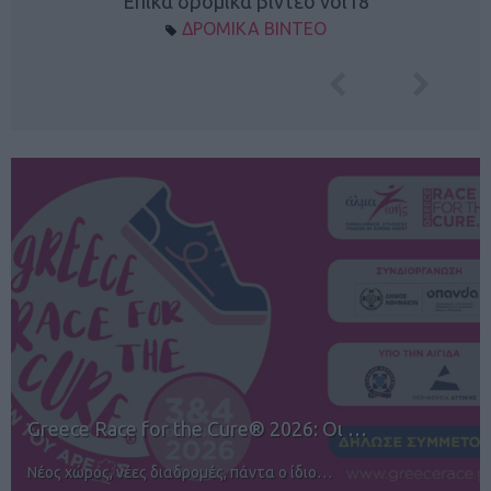
Επικά δρομικά βίντεο vol18
ΔΡΟΜΙΚΑ ΒΙΝΤΕΟ
12ος TUI Rhodes Marathon: Άνοιγμα ε…
Αγώνες για όλους στην Ρόδο