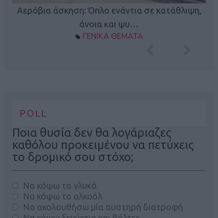
Κ
Αερόβια άσκηση: Όπλο ενάντια σε κατάθλιψη,
φή
άνοια και ψυ…
ΓΕΝΙΚΑ ΘΕΜΑΤΑ
POLL
Ποια θυσία δεν θα λογάριαζες
καθόλου προκειμένου να πετύχεις
το δρομικό σου στόχο;
Να κόψω τα γλυκά
Να κόψω το αλκοόλ
Να ακολουθήσω μία αυστηρή διατροφή
Να κόψω ξενύχτια και βόλτες