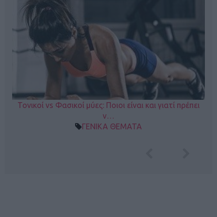
Τονικοί vs Φασικοί μύες: Ποιοι είναι και γιατί πρέπει
ν…
ΓΕΝΙΚΑ ΘΕΜΑΤΑ