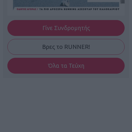
Γίνε Συνδρομητής
Βρες το RUNNER!
Όλα τα Τεύχη