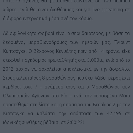
ποτέ. Ο αγώνας θα μεταδοθεί ζωντανά σε 100 περίπου
χώρες, ενώ θα είναι διαθέσιμος και για live streaming σε
διάφορα ιντερνετικά μέσα ανά τον κόσμο.
Αδιαφιλονίκητο φαβορί είναι ο σπουδαιότερος, με βάση τα
δεδομένα, μαραθωνοδρόμος των ημερών μας, Έλιουντ
Κυπτσόγκε. Ο 32χρονος Κενυάτης πριν από 14 χρόνια είχε
στεφθεί παγκόσμιος πρωταθλητής στα 5.000μ., ενώ από το
2012 άρχισε να ασχολείται αποκλειστικά με την άσφαλτο.
Στους τελευταίους 8 μαραθώνιους που έχει λάβει μέρος έχει
κερδίσει τους 7 – ανάμεσά τους και ο Μαραθώνιος των
Ολυμπιακών Αγώνων στο Ρίο – ενώ τον περασμένο Μάιο
προστέθηκε στη λίστα και η απόπειρα του Breaking 2 με τον
Κιπτσόγκε να καλύπτει την απόσταση των 42.195 σε
ιδανικές συνθήκες βέβαια, σε 2:00:25!