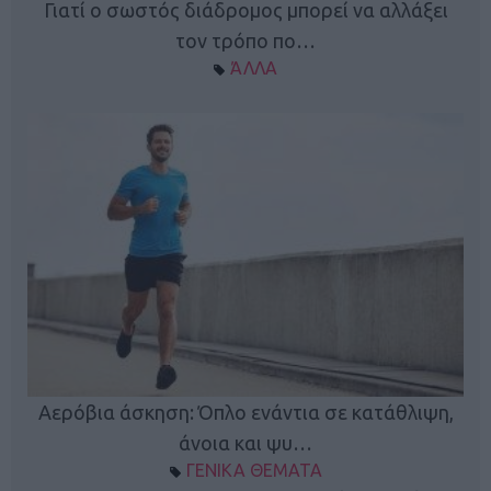
Γιατί ο σωστός διάδρομος μπορεί να αλλάξει
τον τρόπο πο…
ΆΛΛΑ
Κ
Αερόβια άσκηση: Όπλο ενάντια σε κατάθλιψη,
φή
άνοια και ψυ…
ΓΕΝΙΚΑ ΘΕΜΑΤΑ