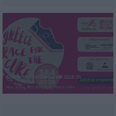
12ος TUI Rhodes Marathon: Άνοιγμα ε…
Αγώνες για όλους στην Ρόδο