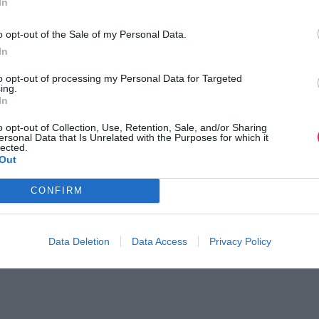
In
o opt-out of the Sale of my Personal Data.
In
to opt-out of processing my Personal Data for Targeted
ing.
In
o opt-out of Collection, Use, Retention, Sale, and/or Sharing
ersonal Data that Is Unrelated with the Purposes for which it
lected.
Out
CONFIRM
 Παγκόσμιο Πρωτάθλημα
Άνοιγμα εγγραφών για το
ληνική ο…
Lycabettus Run
ς ελληνικές συμμετοχές
Δείτε περισσότερα
Data Deletion
Data Access
Privacy Policy