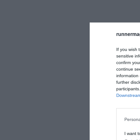
runnermag
If you wish 
sensitive in
confirm you
continue se
information 
further disc
participants
Downstream 
Persona
I want t