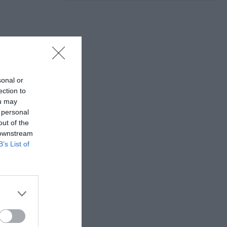
sonal or
ection to
ou may
 personal
out of the
 downstream
B’s List of