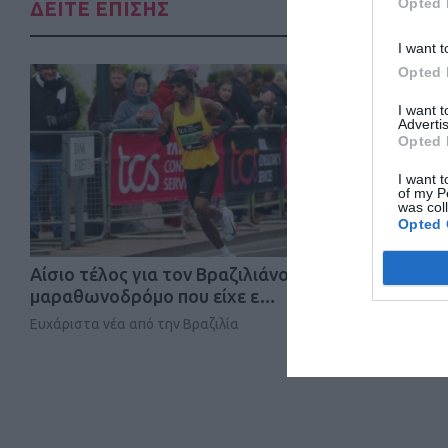
Opted 
ΔΕΙΤΕ ΕΠΙΣΗΣ
I want t
Opted 
I want 
Advertis
Opted 
I want t
of my P
was col
Opted 
Αίσιο τέλος για τον Βραζιλιάνο
Ξεκινά το
μαραθωνοδρόμο που είχε ε…
Κ20 – Η ελ
Ευχάριστα νέα από την Βραζιλία
Δείτε όλες τι