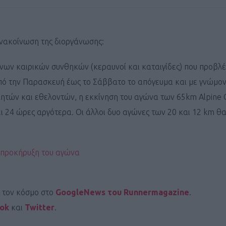
νακοίνωση της διοργάνωσης:
νων καιρικών συνθηκών (κεραυνοί και καταιγίδες) που προβλέ
πό την Παρασκευή έως το Σάββατο το απόγευμα και με γνώμον
τών και εθελοντών, η εκκίνηση του αγώνα των 65km Alpine 
ει 24 ώρες αργότερα. Οι άλλοι δυο αγώνες των 20 και 12 km θ
 προκήρυξη του αγώνα
ι τον κόσμο στο
GoogleNews του Runnermagazine
.
ook
και
Twitter
.