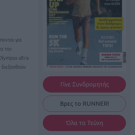
πονται για
α την
Olympus ultra
α διεξαχθούν
Γίνε Συνδρομητής
Βρες το RUNNER!
Όλα τα Τεύχη