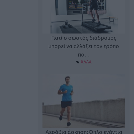
Γιατί ο σωστός διάδρομος
ι καφεΐνη
Τ
μπορεί να αλλάξει τον τρόπο
Α ΘΕΜΑΤΑ
πο…
ΆΛΛΑ
utions: Η άσκηση
Κα
 για το 2026!
Αερόβια άσκηση: Όπλο ενάντια