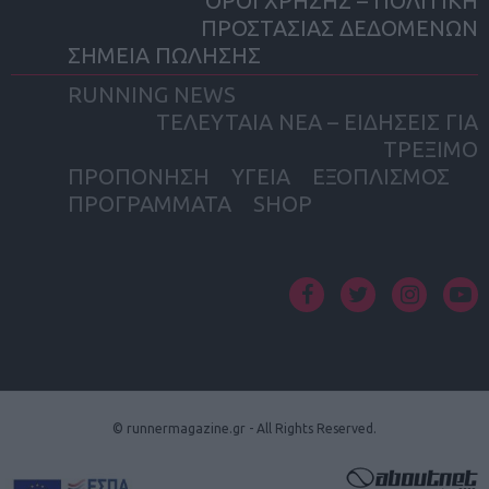
ΟΡΟΙ ΧΡΗΣΗΣ – ΠΟΛΙΤΙΚΗ
ΠΡΟΣΤΑΣΙΑΣ ΔΕΔΟΜΕΝΩΝ
ΣΗΜΕΙΑ ΠΩΛΗΣΗΣ
RUNNING NEWS
ΤΕΛΕΥΤΑΙΑ ΝΕΑ – ΕΙΔΗΣΕΙΣ ΓΙΑ
ΤΡΕΞΙΜΟ
ΠΡΟΠΟΝΗΣΗ
ΥΓΕΙΑ
ΕΞΟΠΛΙΣΜΟΣ
ΠΡΟΓΡΑΜΜΑΤΑ
SHOP
facebook
twitter
instagram
yout
© runnermagazine.gr - All Rights Reserved.