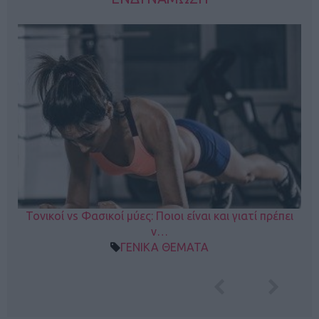
Τονικοί vs Φασικοί μύες: Ποιοι είναι και γιατί πρέπει
ν…
ΓΕΝΙΚΑ ΘΕΜΑΤΑ