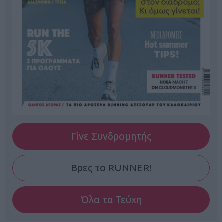
Γίνε Συνδρομητής
Βρες το RUNNER!
Όλα τα Τεύχη