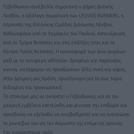
Γαβαθωνιου συνέβαλλε σημαντικά ο Δήμος Δυτικής
Λεσβου, η αξιόλογη συμμετοχή των LESVOS RUNNERS, η
παρουσία της Ελληνικης Ομάδας Διάσωσης Λέσβου,
Ασθενοφόρο από το Χαμόγελο του Παιδιού, Αστυνόμευση
από το Τμήμα Άντισσας και στις επάλξεις ηταν και το
Κέντρο Υγείας Άντισσας. Η συνεισφορά των άνω φορέων
μαζί με το παντρεμα αθλητών- δρομέων και παρουσίας
κοινού, κατάφεραν να προσδώσουν άλλη πνοή και κύρος,
στην Δρομικη μας δράση, πρωτόγνωρη για τα έως τώρα
δεδομένα και προγνωστικά!
Το στοίχημα μας να ακουστεί ο Γαβαθωνιος και σε πιο
μακρινή εμβέλεια επετεύχθη και γέννησε την επιθυμία και
προσδοκία να εξελιχθεί να αναβαθμιστεί και να ανανεώσει
το ραντεβού του για τον Αύγουστο της επόμενης χρονιάς.
Σας ευχαριστούμε πολύ.