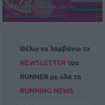
12ος TUI Rhodes Marathon: Άνοιγμα ε…
Αγώνες για όλους στην Ρόδο
NEWSLETTER
Θέλω να λαμβάνω το
NEWSLETTER
του
RUNNER με όλα τα
RUNNING NEWS