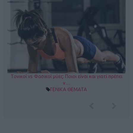
Τονικοί vs Φασικοί μύες: Ποιοι είναι και γιατί πρέπει
ν…
ΓΕΝΙΚΑ ΘΕΜΑΤΑ