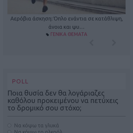
Κ
Αερόβια άσκηση: Όπλο ενάντια σε κατάθλιψη,
φή
άνοια και ψυ…
ΓΕΝΙΚΑ ΘΕΜΑΤΑ
POLL
Ποια θυσία δεν θα λογάριαζες
καθόλου προκειμένου να πετύχεις
το δρομικό σου στόχο;
Να κόψω τα γλυκά
Να κόψω το αλκοόλ