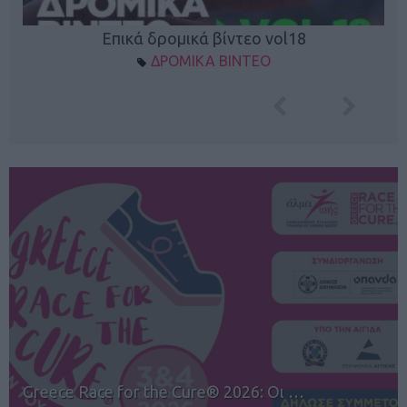
Επικά δρομικά βίντεο vol18
ΔΡΟΜΙΚΑ ΒΙΝΤΕΟ
12ος TUI Rhodes Marathon: Άνοιγμα ε…