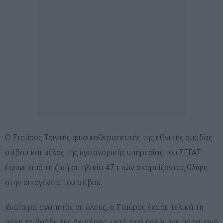
Ο Σταύρος Τριντής φυσικοθεραπευτής της εθνικής ομάδας
στίβου και μέλος της υγειονομικής υπηρεσίας του ΣΕΓΑΣ
έφυγε από τη ζωή σε ηλικία 47 ετών σκορπίζοντας θλίψη
στην οικογένεια του στίβου.
Ιδιαίτερα αγαπητός σε όλους, ο Σταύρος έχασε τελικά τη
μάχη το βράδυ της Δευτέρας, μετά από πολύμηνη παραμονή