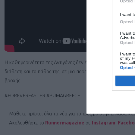
Opted 
I want t
Opted 
I want 
Advertis
Opted 
I want t
of my P
Η καθημερινότητα της Αντιγόνης δεν έχει αλλάξει -και αυτό
was col
Opted 
διάθεση και το πάθος της, σε μια πορεία ζωής που ακόμα και
βροχής…
#FOREVERFASTER #PUMAGREECE
Μάθετε πρώτοι όλα τα νέα για το τρέξιμο στην Ελλάδα κα
Ακολουθήστε το
Runnermagazine
σε
Instagram
,
Faceb