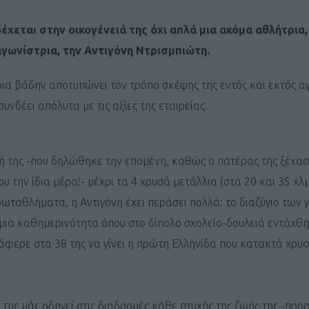
χεται στην οικογένειά της όχι απλά μια ακόμα αθλήτρια,
γωνίστρια, την Αντιγόνη Ντρισμπιώτη.
α βάδην αποτυπώνει τον τρόπο σκέψης της εντός και εκτός 
συνδέει απόλυτα με τις αξίες της εταιρείας.
ή της -που δηλώθηκε την επομένη, καθώς ο πατέρας της ξέχασ
υ την ίδια μέρα!- μέχρι τα 4 χρυσά μετάλλια (στα 20 και 35 χλμ
ταθλήματα, η Αντιγόνη έχει περάσει πολλά: το διαζύγιο των γ
 μια καθημερινότητα όπου στο δίπολο σχολείο-δουλειά εντάχθη
τάφερε στα 38 της να γίνει η πρώτη Ελληνίδα που κατακτά χρυ
της μάς οδηγεί στις διαδρομές κάθε πτυχής της ζωής της -προ