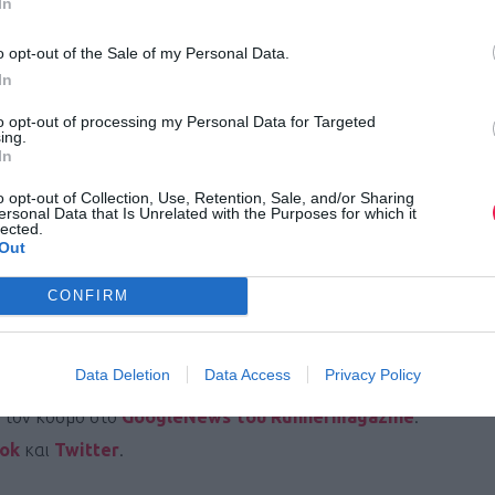
In
o opt-out of the Sale of my Personal Data.
In
to opt-out of processing my Personal Data for Targeted
ing.
In
o opt-out of Collection, Use, Retention, Sale, and/or Sharing
ersonal Data that Is Unrelated with the Purposes for which it
 αποτυπώνεται καρέ-καρέ στο βίντεο. Όπως επίσης δεν έχουν α
lected.
Out
 όταν κάνει παύση, δεν σταματάει. Ειδικά όταν αρχίζουν οι πρ
CONFIRM
Data Deletion
Data Access
Privacy Policy
ι τον κόσμο στο
GoogleNews του Runnermagazine
.
ook
και
Twitter
.