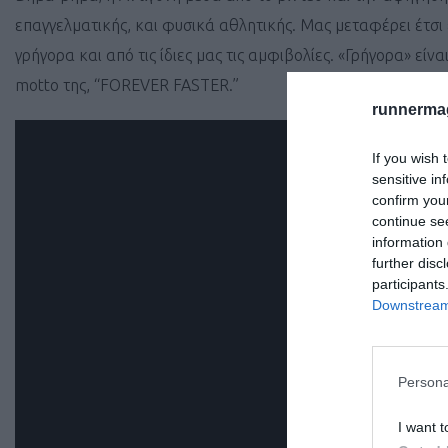
επαγγελματικής, και φυσικά αθλητικής. Μας μεταφέρει έτσι
γρήγορα και από τις ίδιες μας τις αμφιβολίες. «Γρήγορα» είν
motto της, “FOREVER FASTER.”
runnermag
If you wish 
sensitive in
confirm you
continue se
information 
further disc
participants
Downstream 
Persona
I want t