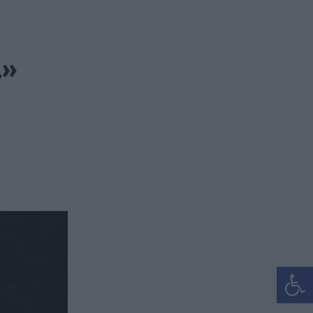
α»
Ανοίξτε