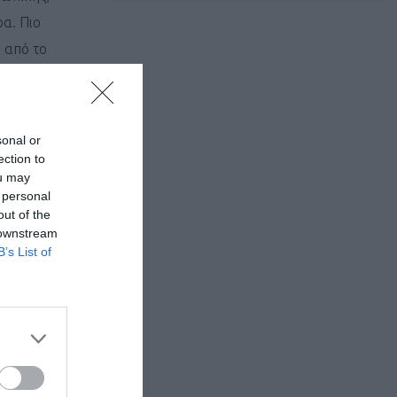
ρα. Πιο
α από το
sonal or
ection to
ou may
 personal
out of the
 downstream
B’s List of