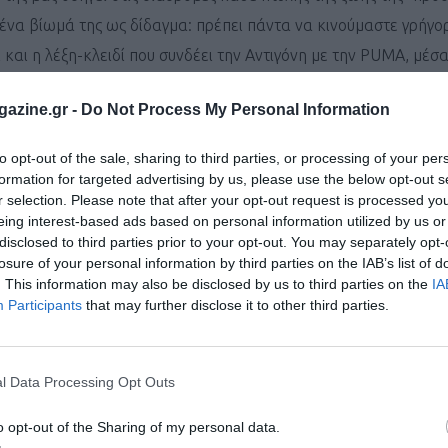
 ένα βίωμά της ως δίδαγμα: πρέπει πάντα να κινούμαστε γρήγο
αι και η λέξη-κλειδί που συνδέει την Αντιγόνη με την PUMA, μέσ
azine.gr -
Do Not Process My Personal Information
to opt-out of the sale, sharing to third parties, or processing of your per
formation for targeted advertising by us, please use the below opt-out s
r selection. Please note that after your opt-out request is processed y
eing interest-based ads based on personal information utilized by us or
disclosed to third parties prior to your opt-out. You may separately opt-
losure of your personal information by third parties on the IAB’s list of
. This information may also be disclosed by us to third parties on the
IA
Participants
that may further disclose it to other third parties.
l Data Processing Opt Outs
o opt-out of the Sharing of my personal data.