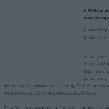
Η PUMA υποδέ
πραγματική α
Η πρωταθλήτρι
βίντεο που τη 
Από τη γέννησ
από τη χαρά το
Ευρωπαϊκά Πρω
μετακομίσεις,
αθλητισμός, την απώλεια του πατέρα της. Παρ’ όλ’ αυτά, κα
στο αγώνισμα του βάδην σε ευρωπαϊκό πρωτάθλημα.
Βήμα-βήμα, η Αντιγόνη μέσα από το βίντεο και την αφήγησή 