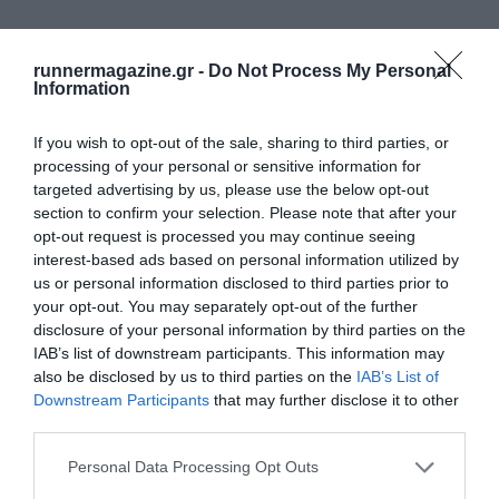
Αθλητικοί
Συνεργάτες
του Navarino Challenge είναι οι
runnermagazine.gr -
Do Not Process My Personal
FitnessArt, F45 Barrio Salamanca, Moraitis
Information
Watersports, Mouratoglou Tennis Center – Costa
Navarino, Navarino Golf Academy, Navarino Outdoors,
If you wish to opt-out of the sale, sharing to third parties, or
processing of your personal or sensitive information for
Pilates by Mandy, Red Swim Academy, Swim O’ Clock,
targeted advertising by us, please use the below opt-out
Triantafyllidis Beach Arena.
section to confirm your selection. Please note that after your
opt-out request is processed you may continue seeing
interest-based ads based on personal information utilized by
Αρωγοί
του Navarino Challenge είναι οι
Vita
N
Travel
,
us or personal information disclosed to third parties prior to
Σύνδεσμος Επιχειρήσεων Τουριστικής Ανάπτυξης
your opt-out. You may separately opt-out of the further
disclosure of your personal information by third parties on the
Πύλου.
IAB’s list of downstream participants. This information may
also be disclosed by us to third parties on the
IAB’s List of
Το Navarino Challenge έχει ενταχθεί στις ελληνικές δράσεις
Downstream Participants
that may further disclose it to other
του προγράμματος
#
BeactiveHellas
2023
της Ευρωπαϊκής
third parties.
Επιτροπής και τελεί υπό την
αιγίδα της Γενικής
Personal Data Processing Opt Outs
Γραμματείας Αθλητισμού.