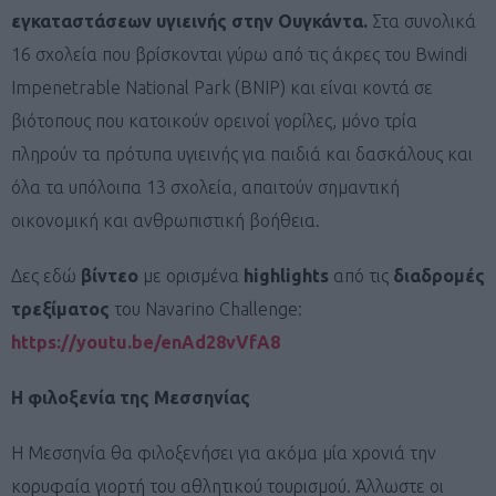
εγκαταστάσεων υγιεινής στην Ουγκάντα.
Στα συνολικά
16 σχολεία που βρίσκονται γύρω από τις άκρες του Bwindi
Impenetrable National Park (BNIP) και είναι κοντά σε
βιότοπους που κατοικούν ορεινοί γορίλες, μόνο τρία
πληρούν τα πρότυπα υγιεινής για παιδιά και δασκάλους και
όλα τα υπόλοιπα 13 σχολεία, απαιτούν σημαντική
οικονομική και ανθρωπιστική βοήθεια.
Δες εδώ
βίντεο
με ορισμένα
highlights
από τις
διαδρομές
τρεξίματος
του Navarino Challenge:
https://youtu.be/enAd28vVfA8
Η φιλοξενία της Μεσσηνίας
Η Μεσσηνία θα φιλοξενήσει για ακόμα μία χρονιά την
κορυφαία γιορτή του αθλητικού τουρισμού. Άλλωστε οι