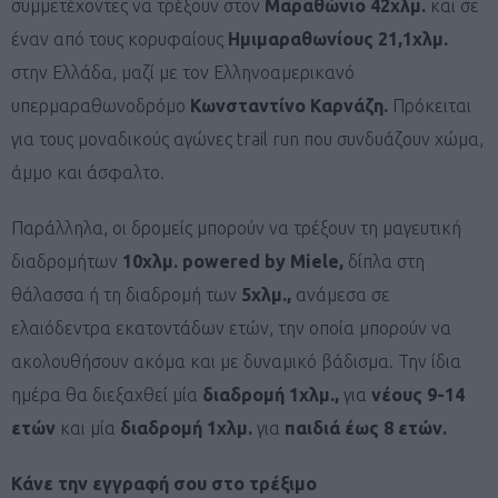
συμμετέχοντες να τρέξουν στον
Μαραθώνιο 42χλμ.
και σε
έναν από τους κορυφαίους
Ημιμαραθωνίους 21,1χλμ.
στην Ελλάδα, μαζί με τον Ελληνοαμερικανό
υπερμαραθωνοδρόμο
Κωνσταντίνο Καρνάζη.
Πρόκειται
για τους μοναδικούς αγώνες trail run που συνδυάζουν χώμα,
άμμο και άσφαλτο.
Παράλληλα, οι δρομείς μπορούν να τρέξουν τη μαγευτική
διαδρομήτων
10χλμ.
powered
by
Miele
,
δίπλα στη
θάλασσα ή τη διαδρομή των
5χλμ.,
ανάμεσα σε
ελαιόδεντρα εκατοντάδων ετών, την οποία μπορούν να
ακολουθήσουν ακόμα και με δυναμικό βάδισμα. Την ίδια
ημέρα θα διεξαχθεί μία
διαδρομή 1χλμ.,
για
νέους 9-14
ετών
και μία
διαδρομή 1χλμ.
για
παιδιά έως 8 ετών.
Κάνε την εγγραφή σου στο τρέξιμο