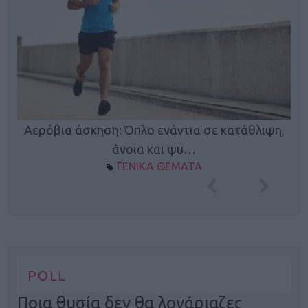
Κ
Αερόβια άσκηση: Όπλο ενάντια σε κατάθλιψη,
φή
άνοια και ψυ…
ΓΕΝΙΚΑ ΘΕΜΑΤΑ
POLL
Ποια θυσία δεν θα λογάριαζες