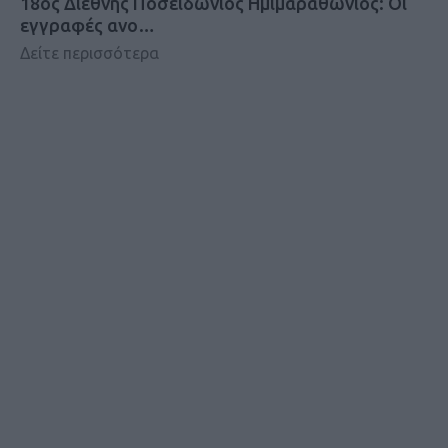
18oς Διεθνής Ποσειδώνιος Ημιμαραθώνιος: Οι
εγγραφές ανο…
Δείτε περισσότερα