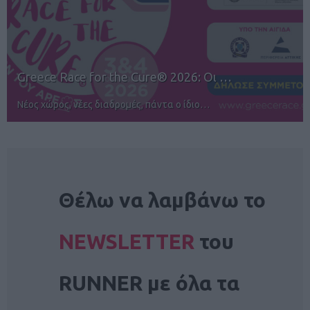
12ος TUI Rhodes Marathon: Άνοιγμα ε…
Αγώνες για όλους στην Ρόδο
NEWSLETTER
Θέλω να λαμβάνω το
NEWSLETTER
του
RUNNER με όλα τα