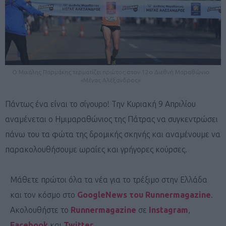
Ο Μιχάλης Παρμάκης τερματίζει πρώτος στον 12ο Διεθνή Μαραθώνιο
«Μέγας Αλέξανδρος»
Πάντως ένα είναι το σίγουρο! Την Κυριακή 9 Απριλίου
αναμένεται ο Ημιμαραθώνιος της Πάτρας να συγκεντρώσει
πάνω του τα φώτα της δρομικής σκηνής και αναμένουμε να
παρακολουθήσουμε ωραίες και γρήγορες κούρσες.
Μάθετε πρώτοι όλα τα νέα για το τρέξιμο στην Ελλάδα
και τον κόσμο στο
GoogleNews του Runnermagazine
.
Ακολουθήστε το
Runnermagazine
σε
Instagram
,
Facebook
και
Twitter
.