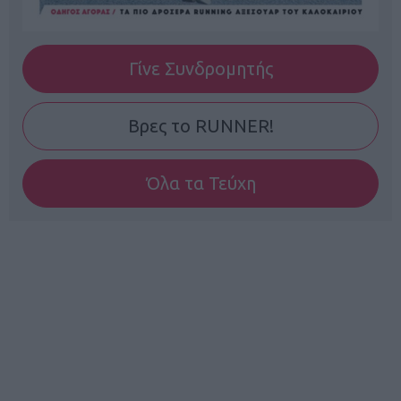
Γίνε Συνδρομητής
Βρες το RUNNER!
Όλα τα Τεύχη