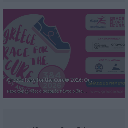
12ος TUI Rhodes Marathon: Άνοιγμα ε…
Αγώνες για όλους στην Ρόδο
NEWSLETTER