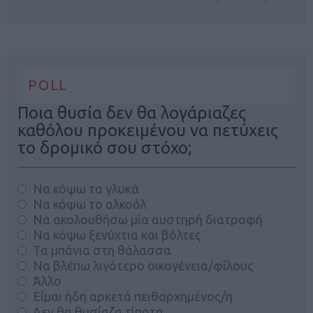
POLL
Ποια θυσία δεν θα λογάριαζες
καθόλου προκειμένου να πετύχεις
το δρομικό σου στόχο;
Να κόψω τα γλυκά
Να κόψω το αλκοόλ
Να ακολουθήσω μία αυστηρή διατροφή
Να κόψω ξενύχτια και βόλτες
Τα μπάνια στη θάλασσα
Να βλέπω λιγότερο οικογένεια/φίλους
Άλλο
Είμαι ήδη αρκετά πειθαρχημένος/η
Δεν θα θυσίαζα τίποτα