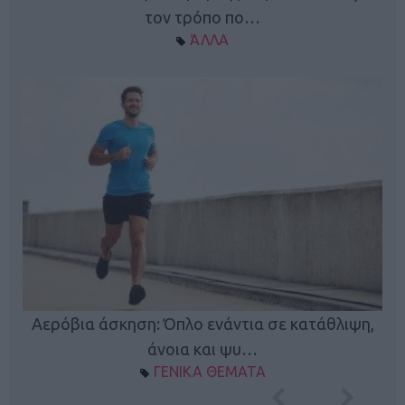
τον τρόπο πο…
ΆΛΛΑ
Κ
Αερόβια άσκηση: Όπλο ενάντια σε κατάθλιψη,
φή
άνοια και ψυ…
ΓΕΝΙΚΑ ΘΕΜΑΤΑ