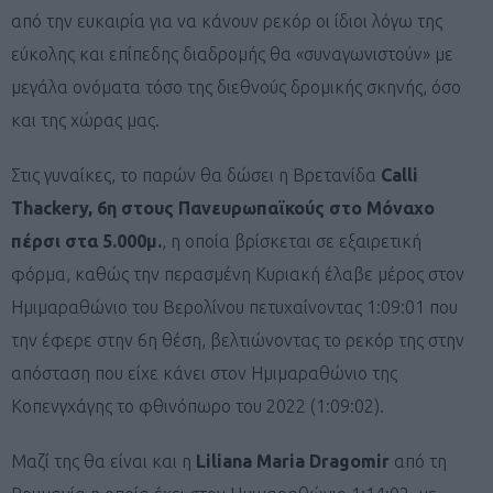
από την ευκαιρία για να κάνουν ρεκόρ οι ίδιοι λόγω της
εύκολης και επίπεδης διαδρομής θα «συναγωνιστούν» με
μεγάλα ονόματα τόσο της διεθνούς δρομικής σκηνής, όσο
και της χώρας μας.
Στις γυναίκες, το παρών θα δώσει η Βρετανίδα
Calli
Thackery, 6η στους Πανευρωπαϊκούς στο Μόναχο
πέρσι στα 5.000μ.
, η οποία βρίσκεται σε εξαιρετική
φόρμα, καθώς την περασμένη Κυριακή έλαβε μέρος στον
Ημιμαραθώνιο του Βερολίνου πετυχαίνοντας 1:09:01 που
την έφερε στην 6η θέση, βελτιώνοντας το ρεκόρ της στην
απόσταση που είχε κάνει στον Ημιμαραθώνιο της
Κοπενγχάγης το φθινόπωρο του 2022 (1:09:02).
Μαζί της θα είναι και η
Liliana Maria Dragomir
από τη