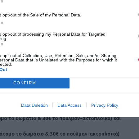
In
o opt-out of the Sale of my Personal Data.
υμμετοχής του αθλητή
In
κή χρονομέτρηση με τσιπ
to opt-out of processing my Personal Data for Targeted
ικό εγχαραγμένο Μετάλλιο
ing.
κό τεχνικό T-Shirt
In
ρού, ισοτονικών ποτών, μικρογεύματα
o opt-out of Collection, Use, Retention, Sale, and/or Sharing
ersonal Data that Is Unrelated with the Purposes for which it
ικά Δώρα
lected.
Out
κόστος
της εκδρομής, το οποίο περιλαμβάνει
μετακίνηση με 
CONFIRM
 διαμονή σε ξενοδοχείο με πρωϊνό είναι:
/άτομο το δωμάτιο & 30€ το πούλμαν-ακτοπλοϊκά)
Data Deletion
Data Access
Privacy Policy
ομο το δωμάτιο & 30€ το πούλμαν-ακτοπλοϊκά) και
/άτομο το δωμάτιο & 30€ το πούλμαν-ακτοπλοϊκά)