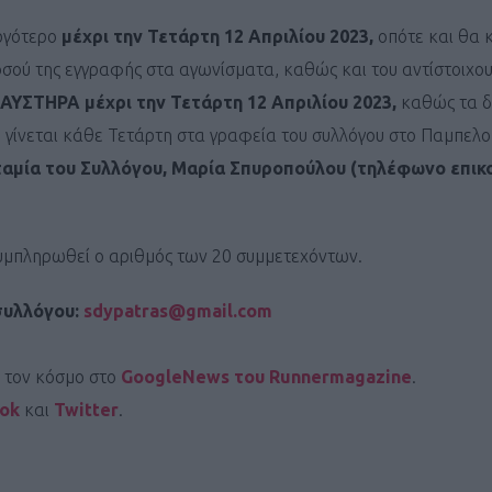
ργότερο
μέχρι την Τετάρτη 12 Απριλίου 2023,
οπότε και θα κ
ποσού της εγγραφής στα αγωνίσματα, καθώς και του αντίστοιχο
ΑΥΣΤΗΡΑ μέχρι την Τετάρτη 12 Απριλίου 2023,
καθώς τα δ
 γίνεται κάθε Τετάρτη στα γραφεία του συλλόγου στο Παμπελ
Καφές κα
ταμία του Συλλόγου, Μαρία Σπυροπούλου (τηλέφωνο επικο
ΓΕΝΙΚ
υμπληρωθεί ο αριθμός των 20 συμμετεχόντων.
συλλόγου:
sdypatras@gmail.com
ι τον κόσμο στο
GoogleNews του Runnermagazine
.
ook
και
Twitter
.
New Year Resol
στην κορυφή