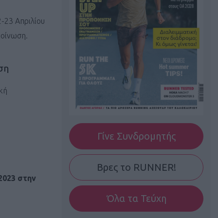
-23 Απριλίου
κοίνωση.
ση
κή
Γίνε Συνδρομητής
Βρες το RUNNER!
 2023 στην
Όλα τα Τεύχη