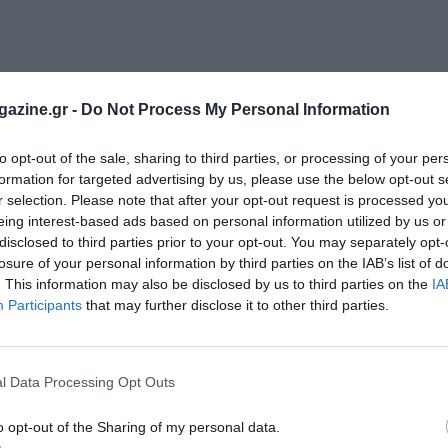
azine.gr -
Do Not Process My Personal Information
to opt-out of the sale, sharing to third parties, or processing of your per
formation for targeted advertising by us, please use the below opt-out s
r selection. Please note that after your opt-out request is processed y
κων θα είναι
10 ευρώ
ανά άτομο ανεξαρτήτως αγωνίσματος
γι
eing interest-based ads based on personal information utilized by us or
disclosed to third parties prior to your opt-out. You may separately opt-
losure of your personal information by third parties on the IAB’s list of
. This information may also be disclosed by us to third parties on the
IA
Participants
that may further disclose it to other third parties.
ραφή στα αγωνίσματα γίνεται κάθε Τετάρτη στα γραφεία
19:30.
l Data Processing Opt Outs
o opt-out of the Sharing of my personal data.