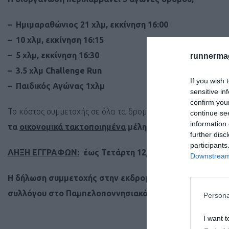
– Ημιμαραθώνιος 21 χλμ, εκκίνηση 16:00
– 10 χλμ, εκκίνηση 16:15
– 5 χλμ, εκκίνηση 16:30
runnermag
– 3.5 χλμ Challenge Run
If you wish 
– Παιδικός Αγώνας 1χλμ
sensitive in
confirm you
Το κόστος συμμετοχής σε όλα τα δρομικά αγωνίσματα ενηλί
continue se
information 
τα
οικονομικά τακτοποιημένα
μέλη του συλλόγου μας,
further disc
participants
ΛΗΞΗ ΕΓΓΡΑΦΩΝ:
έως Τετάρτη 12/04/2023
Downstream 
Η δήλωση συμμετοχής στην εκδρομή και η ομαδική εγγ
συλλόγου στο Παμπελοποννησιακό Στάδιο, ώρες 18:00-
Persona
I want t