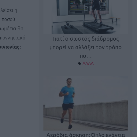
λείσει η
υ ποσού
ωμάτια θα
οποννησιακό
Γιατί ο σωστός διάδρομος
ι καφεΐνη
Τ
μπορεί να αλλάξει τον τρόπο
ινωνίας:
Α ΘΕΜΑΤΑ
πο…
ΆΛΛΑ
utions: Η άσκηση
Κα
 για το 2026!
Αερόβια άσκηση: Όπλο ενάντια