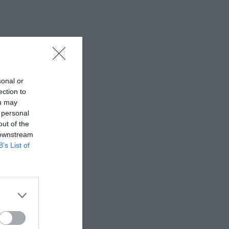
sonal or
ection to
ou may
α όλα
 personal
out of the
 downstream
B’s List of
 του