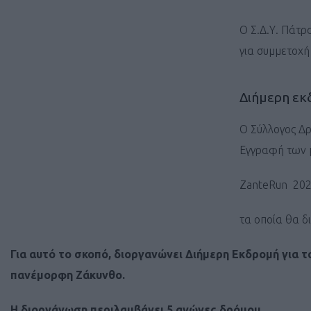
Ο Σ.Δ.Υ. Πάτρ
για συμμετοχή
Διήμερη εκ
Ο Σύλλογος Δρ
Εγγραφή των μ
ZanteRun 20
τα οποία θα δ
Για αυτό το σκοπό, διοργανώνει Διήμερη Εκδρομή για τα
πανέμορφη Ζάκυνθο.
H διοργάνωση περιλαμβάνει 5 αγώνες δρόμου,