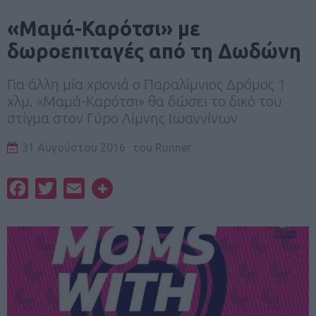
«Μαμά-Καρότσι» με
δωροεπιταγές από τη Δωδώνη
Για άλλη μία χρονιά ο Παραλίμνιος Δρόμος 1
χλμ. «Μαμά-Καρότσι» θα δώσει το δικό του
στίγμα στον Γύρο Λίμνης Ιωαννίνων
31 Αυγούστου 2016
του
Runner
Facebook
Twitter
Email