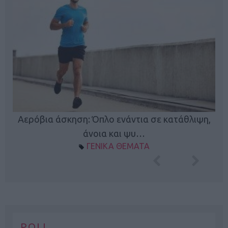
Κ
Αερόβια άσκηση: Όπλο ενάντια σε κατάθλιψη,
φή
άνοια και ψυ…
ΓΕΝΙΚΑ ΘΕΜΑΤΑ
POLL