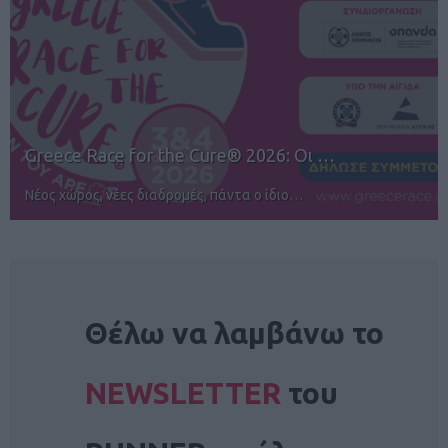
12ος TUI Rhodes Marathon: Άνοιγμα ε…
Αγώνες για όλους στην Ρόδο
NEWSLETTER
Θέλω να λαμβάνω το
NEWSLETTER
του