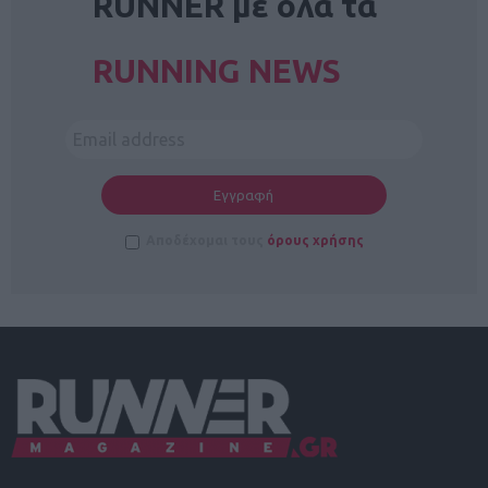
RUNNER με όλα τα
RUNNING NEWS
Αποδέχομαι τους
όρους χρήσης