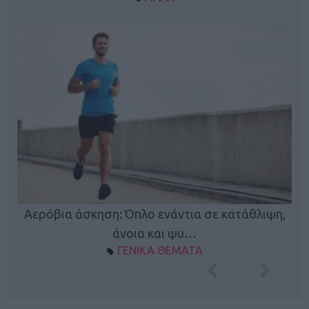
Κ
Αερόβια άσκηση: Όπλο ενάντια σε κατάθλιψη,
φή
άνοια και ψυ…
ΓΕΝΙΚΑ ΘΕΜΑΤΑ