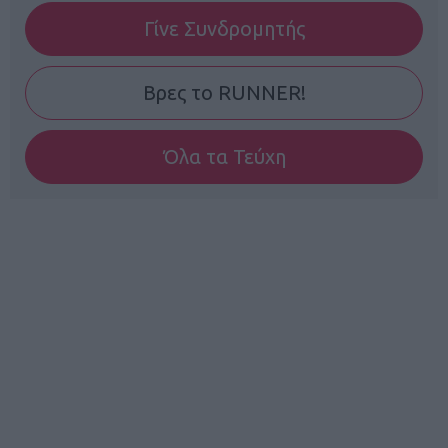
Γίνε Συνδρομητής
Βρες το RUNNER!
Όλα τα Τεύχη