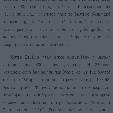
και τα 800μ. ενώ τρίτος τερμάτισε ο Νεοζηλανδός Νικ
Γουίλις σε 3:50.24 ο οποίος πήρε το δεύτερο ολυμπιακό
μετάλλιο της καριέρας του μετά το ασημένιο που είχε
κατακτήσει στο Πεκίνο το 2008. Το μεγάλο φαβορί, ο
Ασμπέλ Κίπροπ κατάφερε να… εξαφανιστεί από την
κούρσα και να τερματίσει τελικά 6ος.
Η Κάστερ Σεμένια ήταν όπως αναμενόταν η μεγάλη
νικήτρια των 800μ. των γυναικών. Η 26χρονη
Νοτιοαφρικανή δεν άφησε περιθώριο και με ένα δυνατό
τελευταίο 150άρι έφτασε σε μία μεγάλη νίκη σε 1:55.48.
Δεύτερη ήταν η Φρανσίν Νιοσάμπα από το Μπουρουντί,
παγκόσμια πρωταθλήτρια κλειστού τον περασμένο
χειμώνα, σε 1:56.49 και τρίτη η Κενυάτισσα Μάργκαρετ
Γουαμπούι σε 1:56.89. Σπουδαία κούρσα έκανε και η