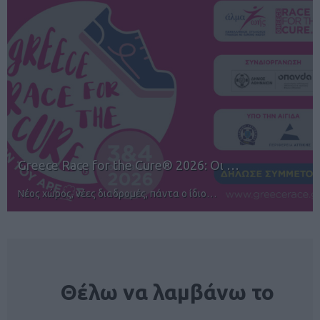
12ος TUI Rhodes Marathon: Άνοιγμα ε…
Αγώνες για όλους στην Ρόδο
NEWSLETTER
Θέλω να λαμβάνω το