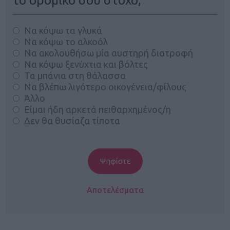
το δρομικό σου στόχο;
Να κόψω τα γλυκά
Να κόψω το αλκοόλ
Να ακολουθήσω μία αυστηρή διατροφή
Να κόψω ξενύχτια και βόλτες
Τα μπάνια στη θάλασσα
Να βλέπω λιγότερο οικογένεια/φίλους
Άλλο
Είμαι ήδη αρκετά πειθαρχημένος/η
Δεν θα θυσίαζα τίποτα
Αποτελέσματα