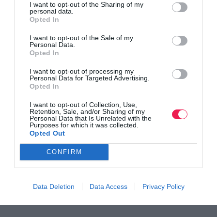
I want to opt-out of the Sharing of my
personal data.
Opted In
Ξεκινά το Παγκόσμιο Πρωτάθλημα Κ20 – Η
I want to opt-out of the Sale of my
ελληνική ο…
Personal Data.
Opted In
Δείτε όλες τις ελληνικές συμμετοχές
I want to opt-out of processing my
Personal Data for Targeted Advertising.
Opted In
I want to opt-out of Collection, Use,
Retention, Sale, and/or Sharing of my
Personal Data that Is Unrelated with the
Purposes for which it was collected.
Opted Out
CONFIRM
Data Deletion
Data Access
Privacy Policy
Τι πρέπει να καταγράφει ένας δρομέας;