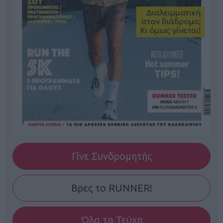
Γίνε Συνδρομητής
Βρες το RUNNER!
Όλα τα Τεύχη