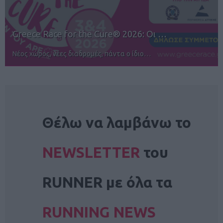
12ος TUI Rhodes Marathon: Άνοιγμα ε…
Αγώνες για όλους στην Ρόδο
NEWSLETTER
Θέλω να λαμβάνω το
NEWSLETTER
του
RUNNER με όλα τα
RUNNING NEWS