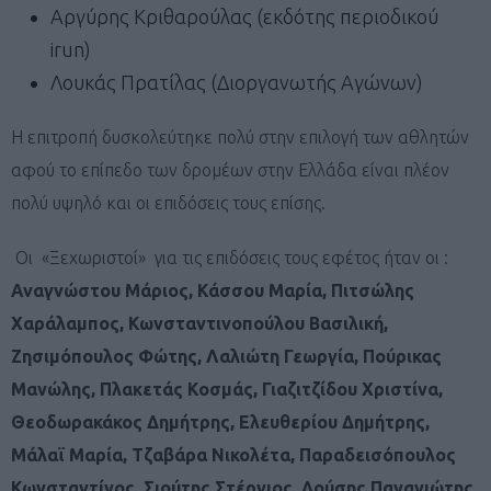
Αργύρης Κριθαρούλας (εκδότης περιοδικού
irun)
Λουκάς Πρατίλας (Διοργανωτής Αγώνων)
Η επιτροπή δυσκολεύτηκε πολύ στην επιλογή των αθλητών
αφού το επίπεδο των δρομέων στην Ελλάδα είναι πλέον
πολύ υψηλό και οι επιδόσεις τους επίσης.
Οι «Ξεχωριστοί» για τις επιδόσεις τους εφέτος ήταν οι :
Αναγνώστου Μάριος, Κάσσου Μαρία,
Πιτσώλης
Χαράλαμπος,
Κωνσταντινοπούλου Βασιλική,
Ζησιμόπουλος Φώτης, Λαλιώτη Γεωργία, Πούρικας
Μανώλης, Πλακετάς Κοσμάς, Γιαζιτζίδου Χριστίνα,
Θεοδωρακάκος Δημήτρης, Ελευθερίου Δημήτρης,
Μάλαϊ Μαρία,
Τζαβάρα Νικολέτα,
Παραδεισόπουλος
Κωνσταντίνος, Σιούτης Στέργιος, Δούσης Παναγιώτης,