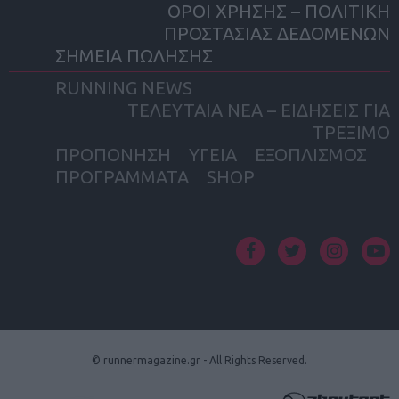
ΟΡΟΙ ΧΡΗΣΗΣ – ΠΟΛΙΤΙΚΗ
ΠΡΟΣΤΑΣΙΑΣ ΔΕΔΟΜΕΝΩΝ
ΣΗΜΕΙΑ ΠΩΛΗΣΗΣ
RUNNING NEWS
ΤΕΛΕΥΤΑΙΑ ΝΕΑ – ΕΙΔΗΣΕΙΣ ΓΙΑ
ΤΡΕΞΙΜΟ
ΠΡΟΠΟΝΗΣΗ
ΥΓΕΙΑ
ΕΞΟΠΛΙΣΜΟΣ
ΠΡΟΓΡΑΜΜΑΤΑ
SHOP
facebook
twitter
instagram
yout
© runnermagazine.gr - All Rights Reserved.