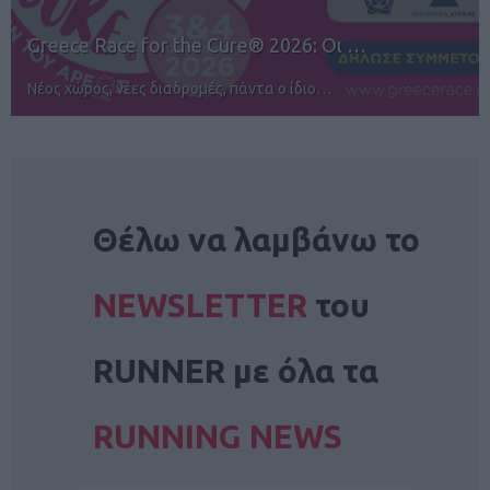
12ος TUI Rhodes Marathon: Άνοιγμα ε…
Αγώνες για όλους στην Ρόδο
NEWSLETTER
Θέλω να λαμβάνω το
NEWSLETTER
του
RUNNER με όλα τα
RUNNING NEWS