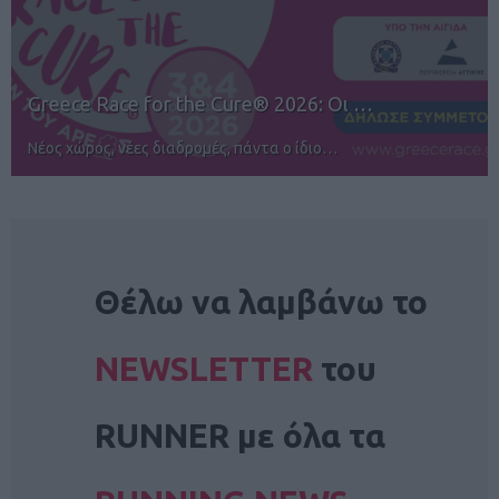
12ος TUI Rhodes Marathon: Άνοιγμα ε…
Αγώνες για όλους στην Ρόδο
NEWSLETTER
Θέλω να λαμβάνω το
NEWSLETTER
του
RUNNER με όλα τα