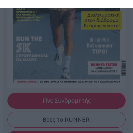
Γίνε Συνδρομητής
Βρες το RUNNER!