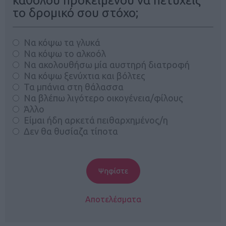
καθόλου προκειμένου να πετύχεις
το δρομικό σου στόχο;
Να κόψω τα γλυκά
Να κόψω το αλκοόλ
Να ακολουθήσω μία αυστηρή διατροφή
Να κόψω ξενύχτια και βόλτες
Τα μπάνια στη θάλασσα
Να βλέπω λιγότερο οικογένεια/φίλους
Άλλο
Είμαι ήδη αρκετά πειθαρχημένος/η
Δεν θα θυσίαζα τίποτα
Αποτελέσματα