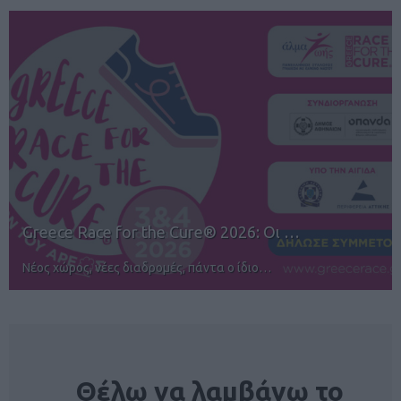
12ος TUI Rhodes Marathon: Άνοιγμα ε…
Αγώνες για όλους στην Ρόδο
NEWSLETTER
Θέλω να λαμβάνω το