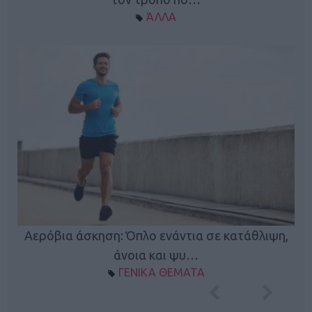
ΆΛΛΑ
Κ
Αερόβια άσκηση: Όπλο ενάντια σε κατάθλιψη,
φή
άνοια και ψυ…
ΓΕΝΙΚΑ ΘΕΜΑΤΑ