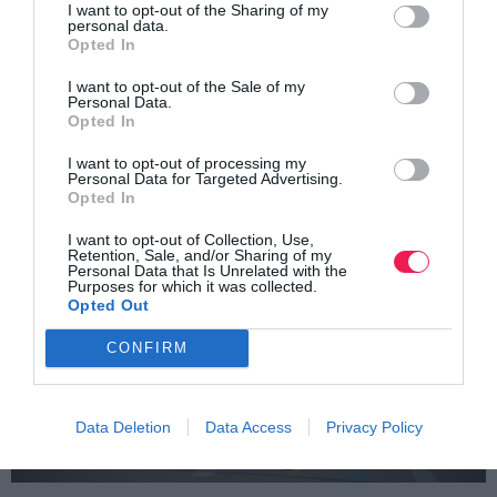
I want to opt-out of the Sharing of my
personal data.
Αγωνιστικά, την ενδιαφέρει το Πρωτάθλημα Skyrunning
Opted In
Greece by Salomon, με επικέντρωση στον Olympus
I want to opt-out of the Sale of my
Marathon, έναν αγώνα 44 χιλιομέτρων μέχρι την κορυφή
Personal Data.
Opted In
του Ολύμπου».
I want to opt-out of processing my
Personal Data for Targeted Advertising.
Opted In
I want to opt-out of Collection, Use,
Retention, Sale, and/or Sharing of my
Personal Data that Is Unrelated with the
Purposes for which it was collected.
Opted Out
CONFIRM
Data Deletion
Data Access
Privacy Policy