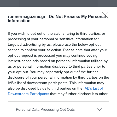
runnermagazine.gr -
Do Not Process My Personal
Information
Γλυκερία Τζιατζιά – Trail Runner
If you wish to opt-out of the sale, sharing to third parties, or
Τερματίζει σταθερά στην 1η θέση γυναικών σε όλους
processing of your personal or sensitive information for
targeted advertising by us, please use the below opt-out
σχεδόν τους ορεινούς αγώνες της χώρας ενώ ξεκίνησε να
section to confirm your selection. Please note that after your
ασχολείται μόλις πριν από 2 χρόνια με το ορεινό τρέξιμο.
opt-out request is processed you may continue seeing
Η Γλυκερία γεννήθηκε και μεγάλωσε στη Μεγάρχη
interest-based ads based on personal information utilized by
us or personal information disclosed to third parties prior to
Τρικάλων. Έχει σπουδάσει Διατροφή και Διαιτολογία.
your opt-out. You may separately opt-out of the further
Με τον αθλητισμό ασχολήθηκε επίσημα το 2014. Ξεκίνησε
disclosure of your personal information by third parties on the
IAB’s list of downstream participants. This information may
απευθείας με το ορεινό τρέξιμο, ενώ μέχρι τότε, δεν
also be disclosed by us to third parties on the
IAB’s List of
γνώριζε καν την ύπαρξή του σαν άθλημα.
Downstream Participants
that may further disclose it to other
third parties.
Πιο μικρή είχε παίξει ποδόσφαιρο, είχε τρέξει, είχε αθληθεί
ευρύτερα, όμως ο πραγματικός αθλητισμός για την
Personal Data Processing Opt Outs
Γλυκερία, ξεκίνησε στα 21 της.