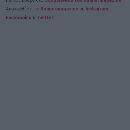
και τον κόσμο στο
GoogleNews του Runnermagazine
.
Ακολουθήστε το
Runnermagazine
σε
Instagram
,
Facebook
και
Twitter
.