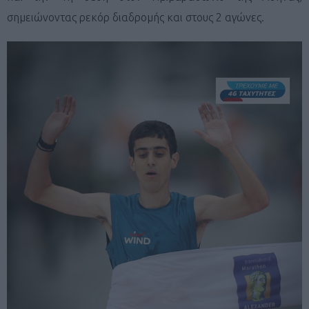
σημειώνοντας ρεκόρ διαδρομής και στους 2 αγώνες.