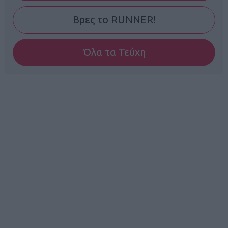
Βρες το RUNNER!
Όλα τα Τεύχη