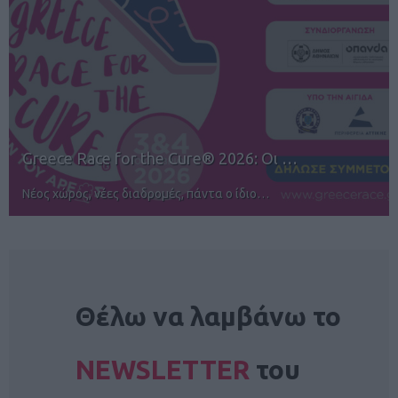
12ος TUI Rhodes Marathon: Άνοιγμα ε…
Αγώνες για όλους στην Ρόδο
NEWSLETTER
Θέλω να λαμβάνω το
NEWSLETTER
του