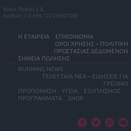
Νίκος Πολιάς Ε.Ε.
Αριθμός Γ.Ε.ΜΗ: 122559601000
Η ΕΤΑΙΡΕΙΑ
ΕΠΙΚΟΙΝΩΝΙΑ
ΟΡΟΙ ΧΡΗΣΗΣ – ΠΟΛΙΤΙΚΗ
ΠΡΟΣΤΑΣΙΑΣ ΔΕΔΟΜΕΝΩΝ
ΣΗΜΕΙΑ ΠΩΛΗΣΗΣ
RUNNING NEWS
ΤΕΛΕΥΤΑΙΑ ΝΕΑ – ΕΙΔΗΣΕΙΣ ΓΙΑ
ΤΡΕΞΙΜΟ
ΠΡΟΠΟΝΗΣΗ
ΥΓΕΙΑ
ΕΞΟΠΛΙΣΜΟΣ
ΠΡΟΓΡΑΜΜΑΤΑ
SHOP
facebook
twitter
instagram
yout