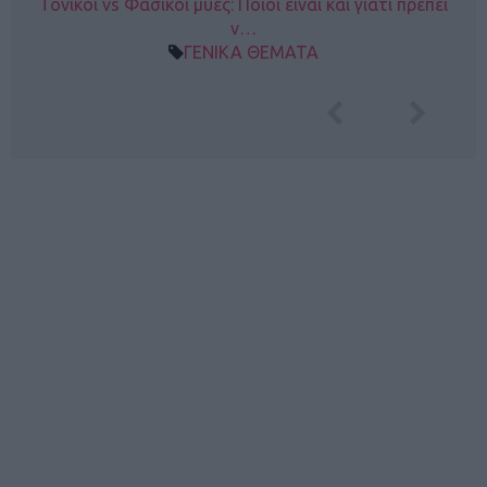
Τονικοί vs Φασικοί μύες: Ποιοι είναι και γιατί πρέπει
ν…
ΓΕΝΙΚΑ ΘΕΜΑΤΑ