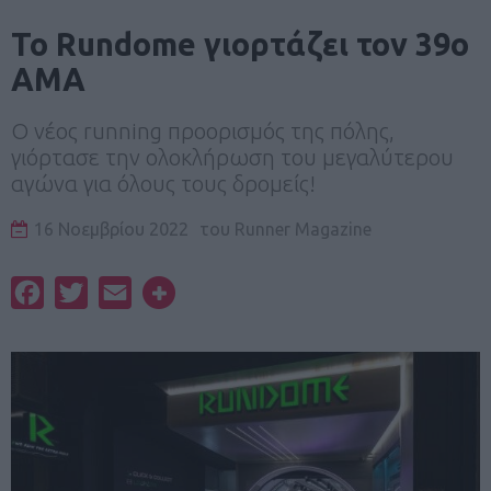
Το Rundome γιορτάζει τον 39ο
ΑΜΑ
Ο νέος running προορισμός της πόλης,
γιόρτασε την ολοκλήρωση του μεγαλύτερου
αγώνα για όλους τους δρομείς!
16 Νοεμβρίου 2022
του
Runner Magazine
Facebook
Twitter
Email