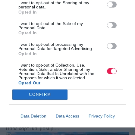
I want to opt-out of the Sharing of my
personal data.
Το promo video του 8ου Νάουσα Βέρμιο Trail
Opted In
I want to opt-out of the Sale of my
Ο αγώνας πλησιάζει…
Personal Data.
Opted In
I want to opt-out of processing my
Personal Data for Targeted Advertising.
Opted In
I want to opt-out of Collection, Use,
Retention, Sale, and/or Sharing of my
Personal Data that Is Unrelated with the
Purposes for which it was collected.
Opted Out
CONFIRM
Τι πρέπει να καταγράφει ένας δρομέας;
Data Deletion
Data Access
Privacy Policy
Πάρε χαρτί και μολύβι…