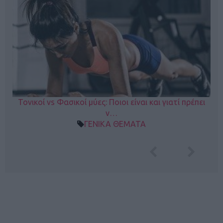
Τονικοί vs Φασικοί μύες: Ποιοι είναι και γιατί πρέπει
ν…
ΓΕΝΙΚΑ ΘΕΜΑΤΑ