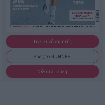
Γίνε Συνδρομητής
Βρες το RUNNER!
Όλα τα Τεύχη