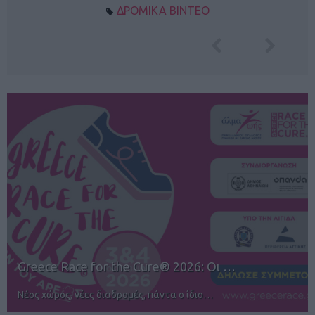
ΔΡΟΜΙΚΑ ΒΙΝΤΕΟ
12ος TUI Rhodes Marathon: Άνοιγμα ε…
Αγώνες για όλους στην Ρόδο