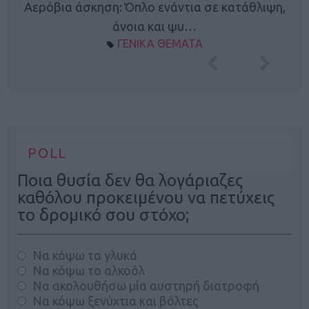
Κ
Αερόβια άσκηση: Όπλο ενάντια σε κατάθλιψη,
φή
άνοια και ψυ…
ΓΕΝΙΚΑ ΘΕΜΑΤΑ
POLL
Ποια θυσία δεν θα λογάριαζες
καθόλου προκειμένου να πετύχεις
το δρομικό σου στόχο;
Να κόψω τα γλυκά
Να κόψω το αλκοόλ
Να ακολουθήσω μία αυστηρή διατροφή
Να κόψω ξενύχτια και βόλτες