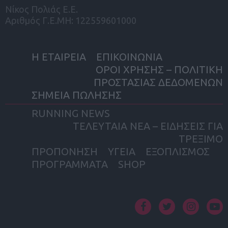
Νίκος Πολιάς Ε.Ε.
Αριθμός Γ.Ε.ΜΗ: 122559601000
Η ΕΤΑΙΡΕΙΑ
ΕΠΙΚΟΙΝΩΝΙΑ
ΟΡΟΙ ΧΡΗΣΗΣ – ΠΟΛΙΤΙΚΗ
ΠΡΟΣΤΑΣΙΑΣ ΔΕΔΟΜΕΝΩΝ
ΣΗΜΕΙΑ ΠΩΛΗΣΗΣ
RUNNING NEWS
ΤΕΛΕΥΤΑΙΑ ΝΕΑ – ΕΙΔΗΣΕΙΣ ΓΙΑ
ΤΡΕΞΙΜΟ
ΠΡΟΠΟΝΗΣΗ
ΥΓΕΙΑ
ΕΞΟΠΛΙΣΜΟΣ
ΠΡΟΓΡΑΜΜΑΤΑ
SHOP
facebook
twitter
instagram
yout