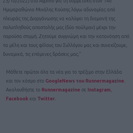
23/10/2022) στο Αγρίνιο για τη συμμετοχή στον 14ο
Ημιμαραθώνιο Μιχάλης Κούσης λόγω αδυναμίας από
πλευράς της Διοργάνωσης να καλύψει τη διαμονή της
πολυπληθούς αποστολής μας (δύο πούλμαν) μέχρι την
παρούσα στιγμή. Ζητούμε συγγνώμη και την κατανόηση από
τα μέλη και τους φίλους του Συλλόγου μας και συνεχίζουμε,
δυναμικά, τις επόμενες δράσεις μας.”
Μάθετε πρώτοι όλα τα νέα για το τρέξιμο στην Ελλάδα
και τον κόσμο στο
GoogleNews του Runnermagazine
.
Ακολουθήστε το
Runnermagazine
σε
Instagram
,
Facebook
και
Twitter
.