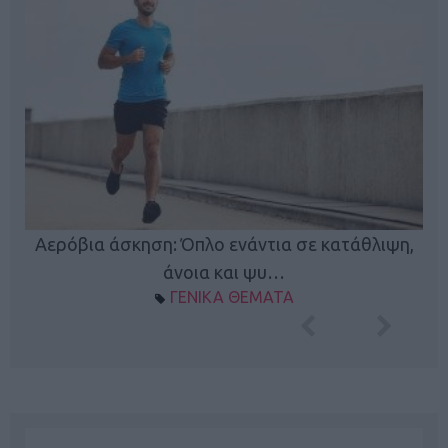
Κ
Αερόβια άσκηση: Όπλο ενάντια σε κατάθλιψη,
φή
άνοια και ψυ…
ΓΕΝΙΚΑ ΘΕΜΑΤΑ