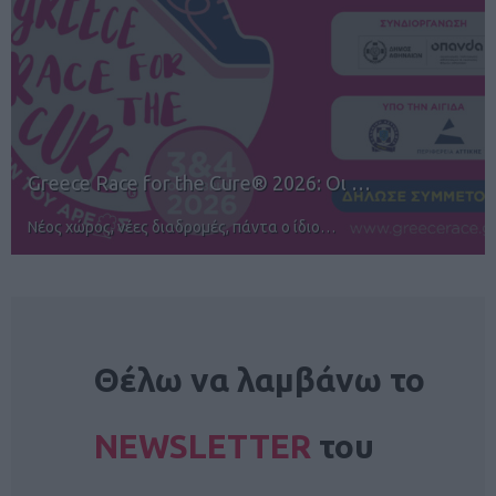
12ος TUI Rhodes Marathon: Άνοιγμα ε…
Αγώνες για όλους στην Ρόδο
NEWSLETTER
Θέλω να λαμβάνω το
NEWSLETTER
του