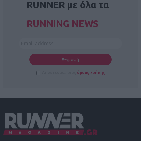
RUNNER με όλα τα
RUNNING NEWS
Αποδέχομαι τους
όρους χρήσης