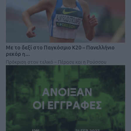
Mε το δεξί στο Παγκόσμιο Κ20 – Πανελλήνιο
ρεκόρ η…
Πρόκριση στον τελικό – Πέρασε και η Ρούσσου