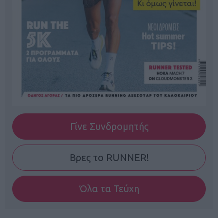
Γίνε Συνδρομητής
Βρες το RUNNER!
Όλα τα Τεύχη