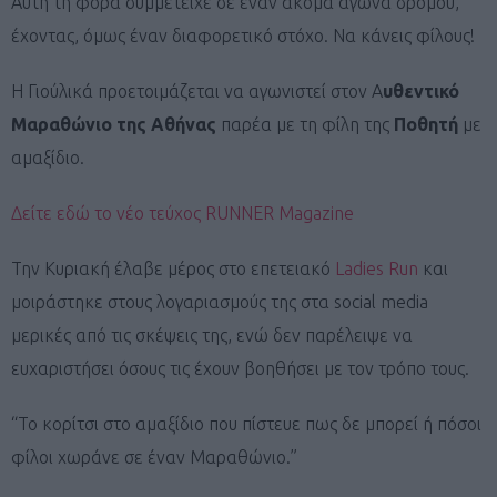
Αυτή τη φορά συμμετείχε σε έναν ακόμα αγώνα δρόμου,
έχοντας, όμως έναν διαφορετικό στόχο. Να κάνεις φίλους!
Η Γιούλικά προετοιμάζεται να αγωνιστεί στον Α
υθεντικό
Μαραθώνιο της Αθήνας
παρέα με τη φίλη της
Ποθητή
με
αμαξίδιο.
Δείτε εδώ το νέο τεύχος RUNNER Magazine
Την Κυριακή έλαβε μέρος στο επετειακό
Ladies Run
και
μοιράστηκε στους λογαριασμούς της στα social media
μερικές από τις σκέψεις της, ενώ δεν παρέλειψε να
ευχαριστήσει όσους τις έχουν βοηθήσει με τον τρόπο τους.
“Το κορίτσι στο αμαξίδιο που πίστευε πως δε μπορεί ή πόσοι
φίλοι χωράνε σε έναν Μαραθώνιο.”