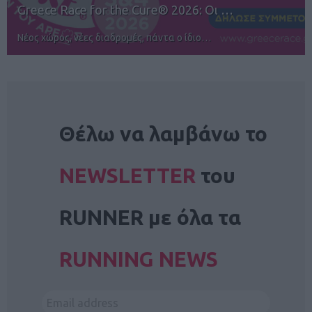
12ος TUI Rhodes Marathon: Άνοιγμα ε…
Αγώνες για όλους στην Ρόδο
NEWSLETTER
Θέλω να λαμβάνω το
NEWSLETTER
του
RUNNER με όλα τα
RUNNING NEWS