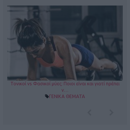
Τονικοί vs Φασικοί μύες: Ποιοι είναι και γιατί πρέπει
ν…
ΓΕΝΙΚΑ ΘΕΜΑΤΑ