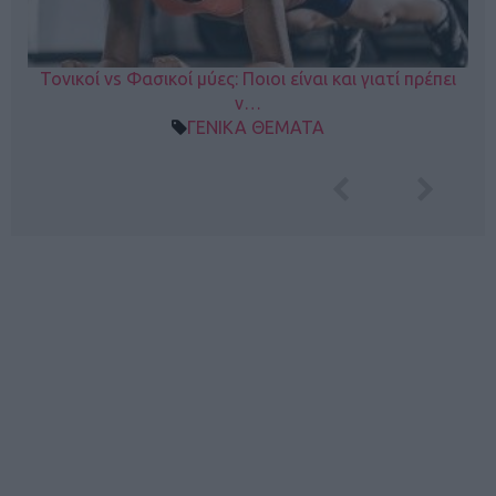
Τονικοί vs Φασικοί μύες: Ποιοι είναι και γιατί πρέπει
ν…
ΓΕΝΙΚΑ ΘΕΜΑΤΑ