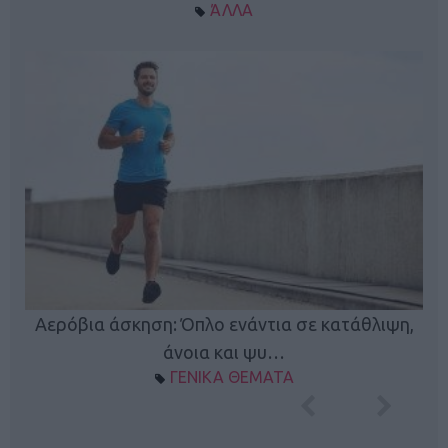
ΆΛΛΑ
Κ
Αερόβια άσκηση: Όπλο ενάντια σε κατάθλιψη,
φή
άνοια και ψυ…
ΓΕΝΙΚΑ ΘΕΜΑΤΑ