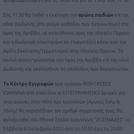
Στις 11:30 θα δοθεί η εκκίνηση του
αγώνα παιδιών
επί της
οδού Δωδώνης (στο ρεύμα καθόδου των αυτοκινήτων) στο
ύψος της Aρύββα, με κατεύθυνση προς την πλατεία Πύρρου
και η διαδρομή ολοκληρώνεται (τερματίζει) κάτω από την
Αψίδα Εκκίνησης/Τερματισμού στην Πλατεία Πύρρου. Τα
παιδιά συγκεντρώνονται στο ύψος της Aρύββα επί της οδού
Δωδώνης και ακολουθούν τις υποδείξεις των διοργανωτών.
Το Κέντρο Εγγραφών
των αγώνων RUN GREECE
IΩΑΝΝΙΝΑ από όπου όλοι οι ΕΓΓΕΓΡΑΜΜΕΝΟΙ δρομείς για
τους αγώνες στην πόλη των Ιωαννίνων (Αγώνες 5χλμ &
10χλμ) θα παραλάβουν τον αριθμό συμμετοχής τους, θα
φιλοξενηθεί στο Εθνικό Στάδιο Ιωαννίνων “ΖΩΣΙΜΑΔΕΣ” το
Σάββατο 8 Οκτωβρίου 2022 από τις 10.00 έως τις 20.00.