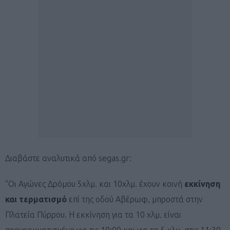
Διαβάστε αναλυτικά από segas.gr:
“Οι Αγώνες Δρόμου 5χλμ. και 10χλμ. έχουν κοινή
εκκίνηση
και τερματισμό
επί της οδού Αβέρωφ, μπροστά στην
Πλατεία Πύρρου. Η εκκίνηση για τα 10 χλμ. είναι
προγραμματισμένη για τις 10:00 και για τα 5 χλμ. στις 11:30.