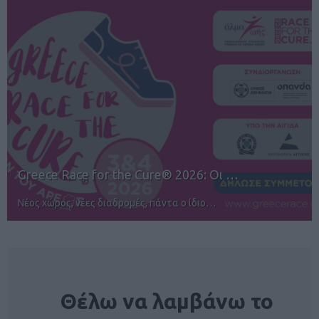
12ος TUI Rhodes Marathon: Άνοιγμα ε…
Αγώνες για όλους στην Ρόδο
NEWSLETTER
Θέλω να λαμβάνω το