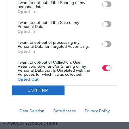
I want to opt-out of the Sharing of my
personal data.
– Αναμνηστικό μετάλλιο συμμετοχής.
Opted In
I want to opt-out of the Sale of my
– Δώρα χορηγών.
Personal Data.
Opted In
– Στα γραφεία της διοργάνωσης θα υπάρχει χώρος όπου
I want to opt-out of processing my
Personal Data for Targeted Advertising.
θα μπορούν οι αθλητές να αφήνουν τα προσωπικά τους
Opted In
είδη και να τα παραλαμβάνουν στον τερματισμό.
I want to opt-out of Collection, Use,
Retention, Sale, and/or Sharing of my
Personal Data that Is Unrelated with the
– Νερό – Ισοτονικό στη διαδρομή και κατά τη λήξη του
Purposes for which it was collected.
Opted Out
αγώνα.
CONFIRM
Στους συμμετέχοντες των 5.000μ θα δοθούν
:
–
Τεχνικό T-Shirt
luanvi
Data Deletion
Data Access
Privacy Policy
– Aριθμός εγγραφής
(Bib)
.