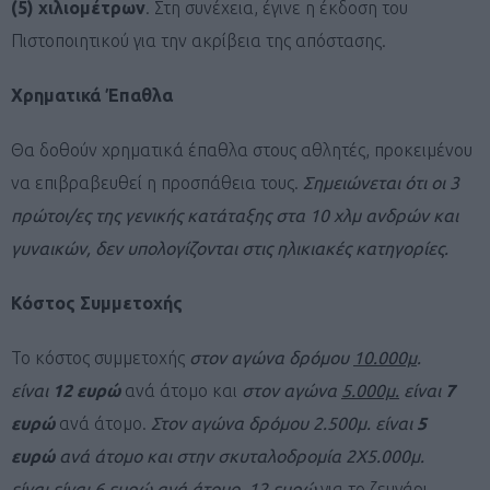
(5) χιλιομέτρων
. Στη συνέχεια, έγινε η έκδοση του
Πιστοποιητικού για την ακρίβεια της απόστασης.
Χρηματικά Έπαθλα
Θα δοθούν χρηματικά έπαθλα στους αθλητές, προκειμένου
να επιβραβευθεί η προσπάθεια τους.
Σημειώνεται ότι οι 3
πρώτοι/ες της γενικής κατάταξης στα 10 χλμ ανδρών και
γυναικών, δεν υπολογίζονται στις ηλικιακές κατηγορίες.
Κόστος Συμμετοχής
Το κόστος συμμετοχής
στον αγώνα δρόμου
10.000μ
.
είναι
12 ευρώ
ανά άτομο και
στον αγώνα
5.000μ.
είναι
7
ευρώ
ανά άτομο.
Στον αγώνα δρόμου 2.500μ. είναι
5
ευρώ
ανά άτομο και στην σκυταλοδρομία 2Χ5.000μ.
είναι
είναι 6 ευρώ ανά άτομο.
12 ευρώ
για το ζευγάρι