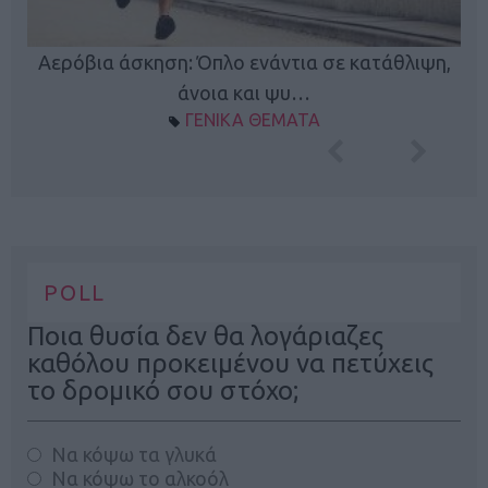
Κ
Αερόβια άσκηση: Όπλο ενάντια σε κατάθλιψη,
φή
άνοια και ψυ…
ΓΕΝΙΚΑ ΘΕΜΑΤΑ
POLL
Ποια θυσία δεν θα λογάριαζες
καθόλου προκειμένου να πετύχεις
το δρομικό σου στόχο;
Να κόψω τα γλυκά
Να κόψω το αλκοόλ