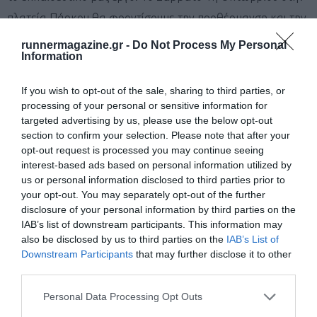
πλατεία Πάρκου θα φροντίσουμε την προθέρμανση και την
αποθεραπεία των αθλητών. Συγκεκριμένα, τα τμήματα
runnermagazine.gr -
Do Not Process My Personal
Information
Φυσικοθεραπείας και Προπονητή Αθλημάτων
θα
παρέχουν μασάζ προθέρμανσης, αποθεραπείας,
If you wish to opt-out of the sale, sharing to third parties, or
διατάσεις και τα λοιπά
, για να διευκολυνθεί με φυσικό
processing of your personal or sensitive information for
targeted advertising by us, please use the below opt-out
τρόπο η συμμετοχή στον αγώνα και η αποθεραπεία των
section to confirm your selection. Please note that after your
δρομέων.
opt-out request is processed you may continue seeing
interest-based ads based on personal information utilized by
us or personal information disclosed to third parties prior to
Στους συμμετέχοντες των 10.000μ θα δοθούν
:
your opt-out. You may separately opt-out of the further
disclosure of your personal information by third parties on the
–
Τεχνικό T-Shirt
luanvi
IAB’s list of downstream participants. This information may
also be disclosed by us to third parties on the
IAB’s List of
– Aριθμός εγγραφής
(Bib)
με γραμμένο και το
Downstream Participants
that may further disclose it to other
third parties.
ονοματεπώνυμο.
Personal Data Processing Opt Outs
– Chip χρονομέτρησης.