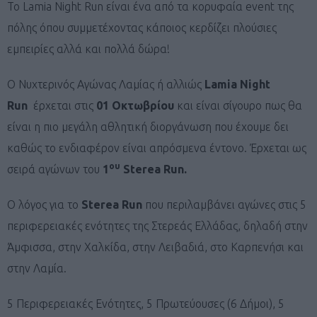
Το Lamia Night Run είναι ένα από τα κορυφαία event της
πόλης όπου συμμετέχοντας κάποιος κερδίζει πλούσιες
εμπειρίες αλλά και πολλά δώρα!
O Νυχτερινός Αγώνας Λαμίας ή αλλιώς
Lamia Night
Run
έρχεται στις
01 Οκτωβρίου
και είναι σίγουρο πως θα
είναι η πιο μεγάλη αθλητική διοργάνωση που έχουμε δει
καθώς το ενδιαφέρον είναι απρόσμενα έντονο. Έρχεται ως
ου
σειρά αγώνων του
1
Sterea Run.
Ο λόγος για το
Sterea Run
που περιλαμβάνει αγώνες στις 5
περιφερειακές ενότητες της Στερεάς Ελλάδας, δηλαδή στην
Άμφισσα, στην Χαλκίδα, στην Λειβαδιά, στο Καρπενήσι και
στην Λαμία.
5 Περιφερειακές Ενότητες, 5 Πρωτεύουσες (6 Δήμοι), 5