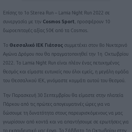
Επίσης το 1o Sterea Run – Lamia Night Run 2022 σε
συνεργασία με την
Cosmos Sport
, προσφέρουν 10
δωροεπιταγές αξίας 50€ από τα Cosmos.
Το
Θεσσαλικό ΙΕΚ Γιάτσος
συμμετέχει στον 8ο Νυκτερινό
Αγώνα Δρόμου που θα πραγματοποιηθεί την 1η Οκτωβρίου
2022. Το Lamia Night Run είναι πλέον ένας πετυχημένος
θεσμός και είμαστε ευτυχείς που όλοι εμείς, η μεγάλη ομάδα
του Θεσσαλικού ΙΕΚ, γινόμαστε κομμάτι αυτού του θεσμού.
Την Παρασκευή 30 Σεπτεμβρίου θα είμαστε στην πλατεία
Πάρκου από τις πρώτες απογευματινές ώρες για να
δώσουμε τη δυνατότητα στους παρευρισκόμενους να μας
γνωρίσουν από κοντά και να απαντήσουμε σε ερωτήσεις για
το εκπαιδευτικό μας έργο. Το Σάββατο 1η Οκτωβρίου στην