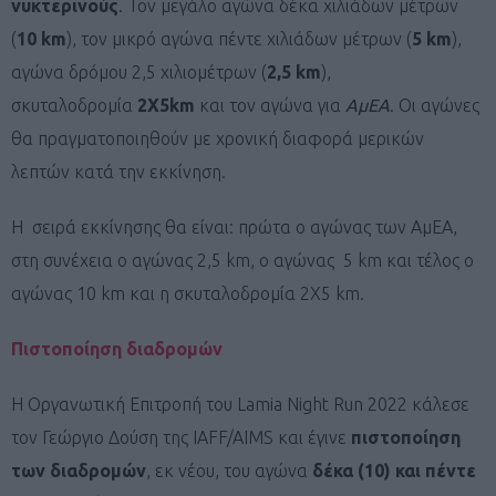
νυκτερινούς
. Τον μεγάλο αγώνα δέκα χιλιάδων μέτρων
(
10 km
), τον μικρό αγώνα πέντε χιλιάδων μέτρων (
5 km
),
αγώνα δρόμου 2,5 χιλιομέτρων (
2,5
km
),
σκυταλοδρομία
2Χ5
km
και τον αγώνα για
ΑμΕΑ
. Οι αγώνες
θα πραγματοποιηθούν με χρονική διαφορά μερικών
λεπτών κατά την εκκίνηση.
Η σειρά εκκίνησης θα είναι: πρώτα ο αγώνας των ΑμΕΑ,
στη συνέχεια ο αγώνας 2,5 km, ο αγώνας 5 km και τέλος ο
αγώνας 10 km και η σκυταλοδρομία 2Χ5 km.
Πιστοποίηση διαδρομών
Η Οργανωτική Επιτροπή του Lamia Night Run 2022 κάλεσε
τον Γεώργιο Δούση της IAFF/AIMS και έγινε
πιστοποίηση
των διαδρομών
, εκ νέου, του αγώνα
δέκα (10) και πέντε