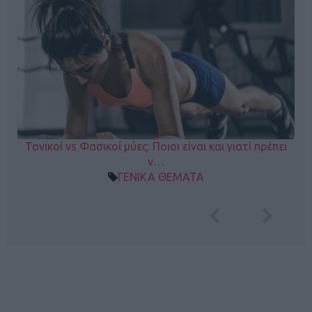
Τονικοί vs Φασικοί μύες: Ποιοι είναι και γιατί πρέπει
ν…
ΓΕΝΙΚΑ ΘΕΜΑΤΑ