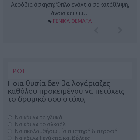
Κ
Αερόβια άσκηση: Όπλο ενάντια σε κατάθλιψη,
φή
άνοια και ψυ…
ΓΕΝΙΚΑ ΘΕΜΑΤΑ
POLL
Ποια θυσία δεν θα λογάριαζες
καθόλου προκειμένου να πετύχεις
το δρομικό σου στόχο;
Να κόψω τα γλυκά
Να κόψω το αλκοόλ
Να ακολουθήσω μία αυστηρή διατροφή
Να κόψω ξενύχτια και βόλτες