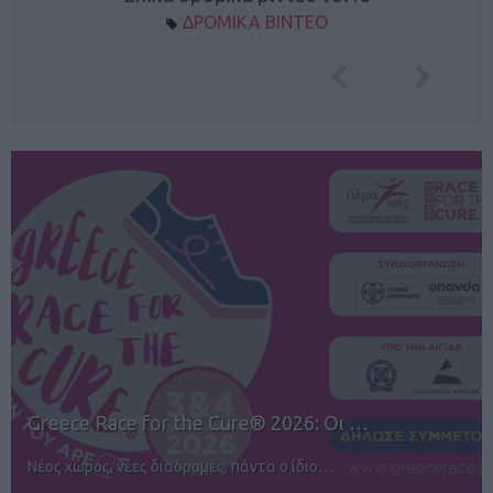
ΔΡΟΜΙΚΑ ΒΙΝΤΕΟ
12ος TUI Rhodes Marathon: Άνοιγμα ε…
Αγώνες για όλους στην Ρόδο