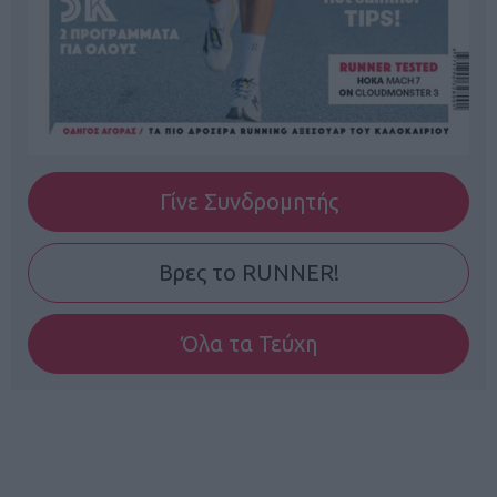
Γίνε Συνδρομητής
Βρες το RUNNER!
Όλα τα Τεύχη