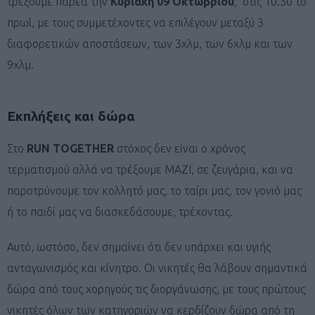
τρέξουμε παρέα την
Κυριακή 09 Οκτωβρίου
, στις 10.30 το
πρωί, με τους συμμετέχοντες να επιλέγουν μεταξύ 3
διαφορετικών αποστάσεων, των 3χλμ, των 6χλμ και των
9χλμ.
Εκπλήξεις και δώρα
Στο
RUN TOGETHER
στόχος δεν είναι ο χρόνος
τερματισμού αλλά να τρέξουμε ΜΑΖΙ, σε ζευγάρια, και να
παροτρύνουμε τον κολλητό μας, το ταίρι μας, τον γονιό μας
ή το παιδί μας να διασκεδάσουμε, τρέχοντας.
Αυτό, ωστόσο, δεν σημαίνει ότι δεν υπάρχει και υγιής
ανταγωνισμός και κίνητρο. Οι νικητές θα λάβουν σημαντικά
δώρα από τους χορηγούς τις διοργάνωσης, με τους πρώτους
νικητές όλων των κατηγοριών να κερδίζουν δώρα από τη