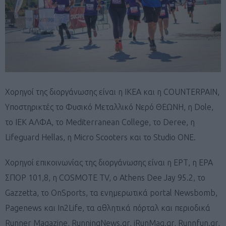
Χορηγοί της διοργάνωσης είναι η ΙΚΕΑ και η COUNTERPAIN,
Υποστηρικτές το Φυσικό Μεταλλικό Νερό ΘΕΩΝΗ, η Dole,
το ΙΕΚ ΑΛΦΑ, το Mediterranean College, το Deree, η
Lifeguard Hellas, η Micro Scooters και το Studio ONE.
Χορηγοί επικοινωνίας της διοργάνωσης είναι η ΕΡΤ, η ΕΡΑ
ΣΠΟΡ 101,8, η COSMOTE TV, o Athens Dee Jay 95.2, το
Gazzetta, το OnSports, τα ενημερωτικά portal Newsbomb,
Pagenews και In2Life, τα αθλητικά πόρταλ και περιοδικά
Runner Magazine, RunningNews.gr, iRunMag.gr, Runnfun.gr,