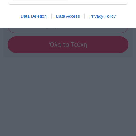
Γίνε Συνδρομητής
Data Deletion
Data Access
Privacy Policy
Βρες το RUNNER!
Όλα τα Τεύχη