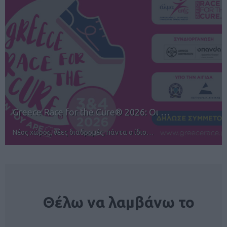
12ος TUI Rhodes Marathon: Άνοιγμα ε…
Αγώνες για όλους στην Ρόδο
NEWSLETTER
Θέλω να λαμβάνω το