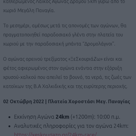
καθιερωμένος Λαϊκός Αγώνας Δρόμου 5km γύρω από το
χωριό Μεγάλη Παναγία.
Το μεσημέρι, αμέσως μετά τις απονομές των αγώνων, θα
πραγματοποιηθεί παραδοσιακό γλέντι στην πλατεία του
χωριού με την παραδοσιακή μπάντα “Δρομολάγνοι”.
Ο αγώνας ορεινού τρεξίματος «ΞεΣκουριάΖω» είναι και
φέτος αφιερωμένος στον αγώνα ενάντια στην εξόρυξη
χρυσού-χαλκού που απειλεί το βουνό, τα νερά, τις ζωές των
κατοίκων της Β.Α Χαλκιδικής και της ευρύτερης περιοχής.
02 Οκτώβρη 2022 | Πλατεία Χοροστάσι Μεγ. Παναγίας
Εκκίνηση Αγώνα
24km
(+1200m): 10:00 π.μ.
Αναλυτικές πληροφορίες για τον αγώνα 24km:
https://xeskouriazo.gr/24km-race/