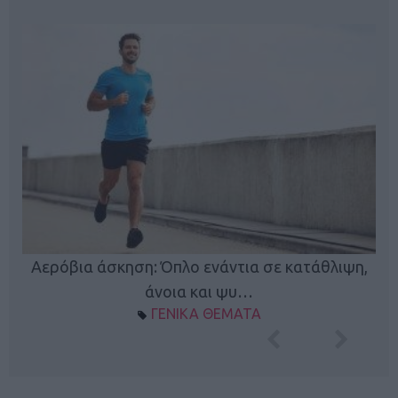
Κ
Αερόβια άσκηση: Όπλο ενάντια σε κατάθλιψη,
φή
άνοια και ψυ…
ΓΕΝΙΚΑ ΘΕΜΑΤΑ