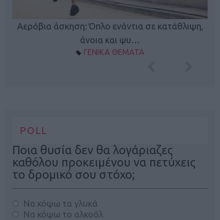
Κ
Αερόβια άσκηση: Όπλο ενάντια σε κατάθλιψη,
φή
άνοια και ψυ…
ΓΕΝΙΚΑ ΘΕΜΑΤΑ
POLL
Ποια θυσία δεν θα λογάριαζες
καθόλου προκειμένου να πετύχεις
το δρομικό σου στόχο;
Να κόψω τα γλυκά
Να κόψω το αλκοόλ