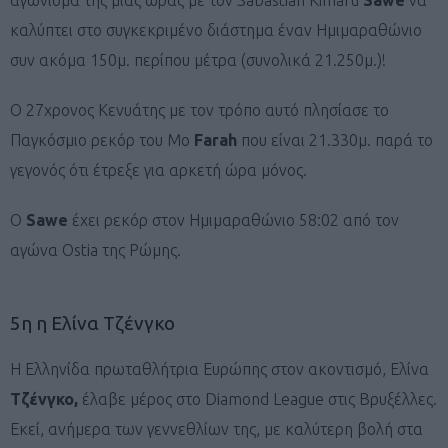
καλύπτει στο συγκεκριμένο διάστημα έναν Ημιμαραθώνιο
συν ακόμα 150μ. περίπου μέτρα (συνολικά 21.250μ.)!
O 27χρονος Κενυάτης με τον τρόπο αυτό πλησίασε το
Παγκόσμιο ρεκόρ του Mo
Farah
που είναι 21.330μ. παρά το
γεγονός ότι έτρεξε για αρκετή ώρα μόνος.
O
Sawe
έχει ρεκόρ στον Ημιμαραθώνιο 58:02 από τον
αγώνα Ostia της Ρώμης.
5η η Ελίνα Τζένγκο
Η Ελληνίδα πρωταθλήτρια Ευρώπης στον ακοντισμό, Ελίνα
Τζένγκο,
έλαβε μέρος στο Diamond League στις Βρυξέλλες.
Εκεί, ανήμερα των γεννεθλίων της, με καλύτερη βολή στα