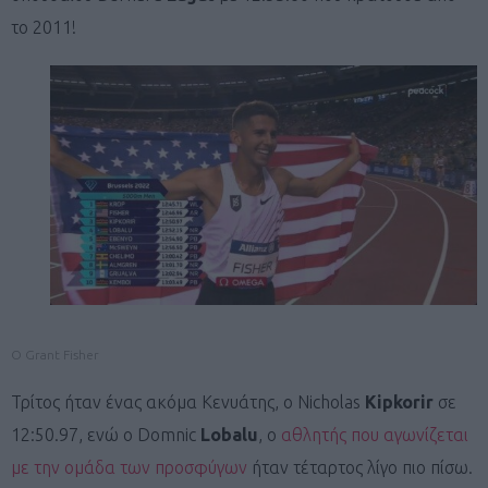
το 2011!
O Grant Fisher
Τρίτος ήταν ένας ακόμα Κενυάτης, ο Nicholas
Kipkorir
σε
12:50.97, ενώ ο Domnic
Lobalu
, ο
αθλητής που αγωνίζεται
με την ομάδα των προσφύγων
ήταν τέταρτος λίγο πιο πίσω.