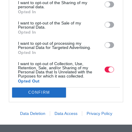
I want to opt-out of the Sharing of my
personal data.
Opted In
Μάθετε πρώτοι όλα τα νέα για το τρέξιμο στην Ελλάδα
I want to opt-out of the Sale of my
και τον κόσμο στο
GoogleNews του Runnermagazine
.
Personal Data.
Opted In
Ακολουθήστε το
Runnermagazine
σε
Instagram
,
Facebook
και
Twitter
.
I want to opt-out of processing my
Personal Data for Targeted Advertising.
Opted In
I want to opt-out of Collection, Use,
Retention, Sale, and/or Sharing of my
Personal Data that Is Unrelated with the
Purposes for which it was collected.
Opted Out
CONFIRM
Data Deletion
Data Access
Privacy Policy