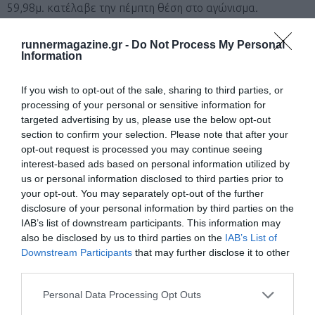
59,98μ. κατέλαβε την πέμπτη θέση στο αγώνισμα.
runnermagazine.gr -
Do Not Process My Personal
Information
Ξεχώρισαν ακόμα
If you wish to opt-out of the sale, sharing to third parties, or
Είδηση ήταν η ήττα του Mondo
Duplantis
στο επί κοντώ
processing of your personal or sensitive information for
από τον Ernest John
Obiena
, η μεγάλη επίδοση της
targeted advertising by us, please use the below opt-out
Yaroslava
Mahuchikh
στο ύψος με 2,05μ., η νίκη της
section to confirm your selection. Please note that after your
opt-out request is processed you may continue seeing
Jasmine
Camacho
–
Quinn
στα 100μ. με εμπόδια με 12.27
interest-based ads based on personal information utilized by
και νέο ρεκόρ αγώνα.
us or personal information disclosed to third parties prior to
your opt-out. You may separately opt-out of the further
disclosure of your personal information by third parties on the
Αντίθετα, δεν ήταν είδηση η μία ακόμα νίκη του
IAB’s list of downstream participants. This information may
Βραζιλιάνου
Dos Santos
στα 400μ. με εμπόδια με 47.54.
also be disclosed by us to third parties on the
IAB’s List of
Downstream Participants
that may further disclose it to other
Τέλος, τζαμαϊκανή μάχη είχαμε στα 100μ. των γυναικών με
third parties.
την Shericka
Jackson
τελικά να είναι πρώτη σε 10.73 και
Personal Data Processing Opt Outs
την Shelly Ann
Fraser
–
Pryce
δεύτερη σε 10.74.