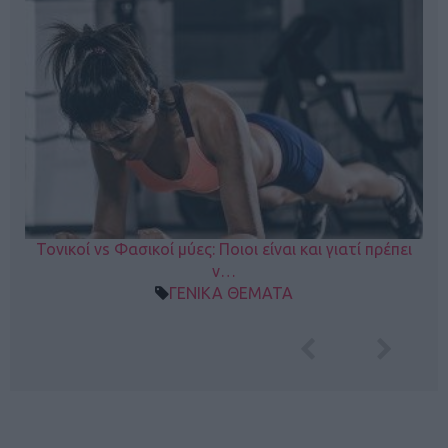
Τονικοί vs Φασικοί μύες: Ποιοι είναι και γιατί πρέπει
ν…
ΓΕΝΙΚΑ ΘΕΜΑΤΑ