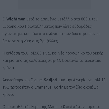
Ο
Wightman
μετά το ασημένιο μετάλλιο στα 800μ. του
Ευρωπαϊκού Πρωταθλήματος πριν λίγες εβδομάδες,
αγωνίστηκε και πάλι στο αγώνισμα των δύο στροφών κι
έφτασε στη νίκη στις Βρυξέλλες.
Η επίδοση του, 1:43.65 είναι και νέο προσωπικό του ρεκόρ
και μία από τις καλύτερες στην Μ. Βρετανία τα τελευταία
χρόνια.
Ακολούθησαν ο Djamel
Sedjati
από την Αλγερία σε 1:44.12,
ενώ τρίτος ήταν ο Emmanuel
Korir
με τον ίδιο ακριβώς
χρόνο.
Ο πρωταθλητής Ευρώπης Mariano
Garcia
έμεινε αρκετά