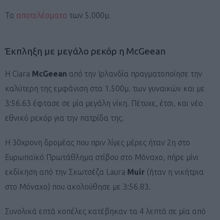
Τα
αποτελέσματα
των 5.000μ.
Έκπληξη με μεγάλο ρεκόρ η McGeean
H Ciara
McGeean
από την Ιρλανδία πραγματοποίησε την
καλύτερη της εμφάνιση στα 1.500μ. των γυναικών και με
3:56.63 έφτασε σε μία μεγάλη νίκη. Πέτυχε, έτσι, και νέο
εθνικό ρεκόρ για την πατρίδα της.
H 30χρονη δρομέας που πριν λίγες μέρες ήταν 2η στο
Ευρωπαϊκό Πρωτάθλημα στίβου στο Μόναχο, πήρε μίνι
εκδίκηση από την Σκωτσέζα Laura
Muir
(ήταν η νικήτρια
στο Μόναχο) που ακολούθησε με 3:56.83.
Συνολικά επτά κοπέλες κατέβηκαν τα 4 λεπτά σε μία από