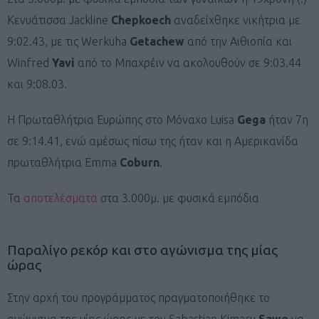
Κενυάτισσα Jackline
Chepkoech
αναδείχθηκε νικήτρια με
9:02.43, με τις Werkuha
Getachew
από την Αιθιοπία και
Winfred
Yavi
από το Μπαχρέιν να ακολουθούν σε 9:03.44
και 9:08.03.
Η Πρωταθλήτρια Ευρώπης στο Μόναχο Luisa
Gega
ήταν 7η
σε 9:14.41, ενώ αμέσως πίσω της ήταν και η Αμερικανίδα
πρωταθλήτρια Emma
Coburn
.
Τα
αποτελέσματα
στα 3.000μ. με φυσικά εμπόδια
Παραλίγο ρεκόρ και στο αγώνισμα της μίας
ώρας
Στην αρχή του προγράμματος πραγματοποιήθηκε το
αγώνισμα της μίας ώρας με τον Sabastian Kimaru
Sawe
να