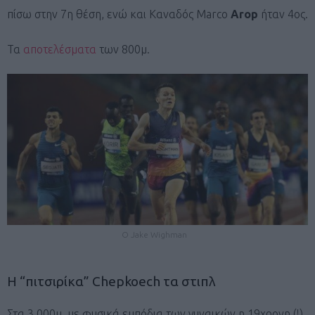
πίσω στην 7η θέση, ενώ και Καναδός Marco
Arop
ήταν 4ος.
Τα
αποτελέσματα
των 800μ.
Ο Jake Wighman
Η “πιτσιρίκα” Chepkoech τα στιπλ
Στα 3.000μ. με φυσικά εμπόδια των γυναικών η 19χρονη (!)