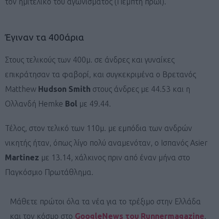
τον ημιτελικό του αγωνίσματος (Πέμπτη πρωί).
Έγιναν τα 400άρια
Στους τελικούς των 400μ. σε άνδρες και γυναίκες
επικράτησαν τα φαβορί, και συγκεκριμένα ο Βρετανός
Matthew
Hudson
Smith
στους άνδρες με 44.53 και η
Ολλανδή Hemke
Bol
με 49.44.
Τέλος, στον τελικό των 110μ. με εμπόδια των ανδρών
νικητής ήταν, όπως λίγο πολύ αναμενόταν, ο Ισπανός Asier
Martinez
με 13.14, χάλκινος πριν από έναν μήνα στο
Παγκόσμιο Πρωτάθλημα.
Μάθετε πρώτοι όλα τα νέα για το τρέξιμο στην Ελλάδα
και τον κόσμο στο
GoogleNews του Runnermagazine
.