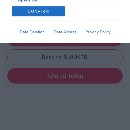
Opted Out
CONFIRM
Data Deletion
Data Access
Privacy Policy
Γίνε Συνδρομητής
Βρες το RUNNER!
Όλα τα Τεύχη