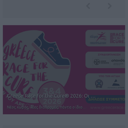
12ος TUI Rhodes Marathon: Άνοιγμα ε…
Αγώνες για όλους στην Ρόδο