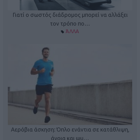
Γιατί ο σωστός διάδρομος μπορεί να αλλάξει
τον τρόπο πο…
ΆΛΛΑ
Κ
Αερόβια άσκηση: Όπλο ενάντια σε κατάθλιψη,
φή
άνοια και ψυ…