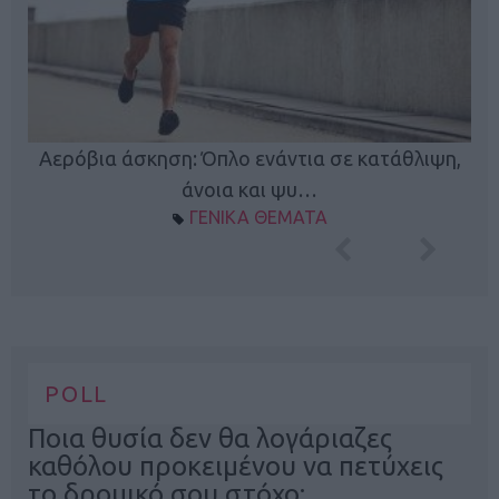
Κ
Αερόβια άσκηση: Όπλο ενάντια σε κατάθλιψη,
φή
άνοια και ψυ…
ΓΕΝΙΚΑ ΘΕΜΑΤΑ
POLL
Ποια θυσία δεν θα λογάριαζες
καθόλου προκειμένου να πετύχεις
το δρομικό σου στόχο;