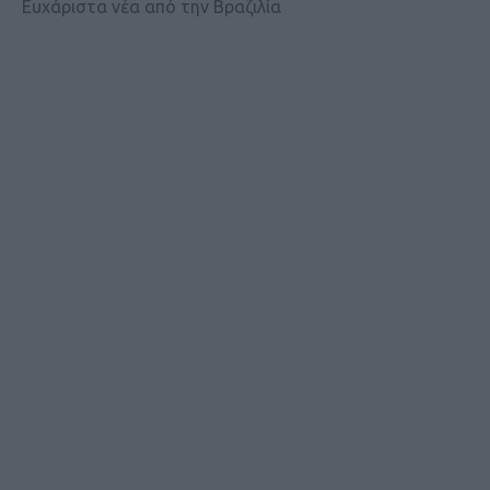
Ευχάριστα νέα από την Βραζιλία