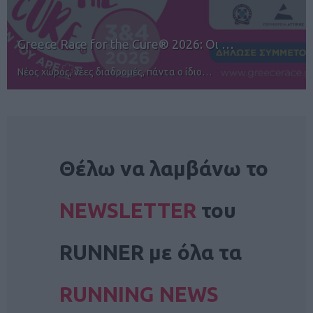
12ος TUI Rhodes Marathon: Άνοιγμα ε…
Αγώνες για όλους στην Ρόδο
NEWSLETTER
Θέλω να λαμβάνω το
NEWSLETTER
του
RUNNER με όλα τα
RUNNING NEWS