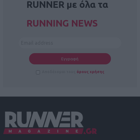
RUNNER με όλα τα
RUNNING NEWS
Αποδέχομαι τους
όρους χρήσης