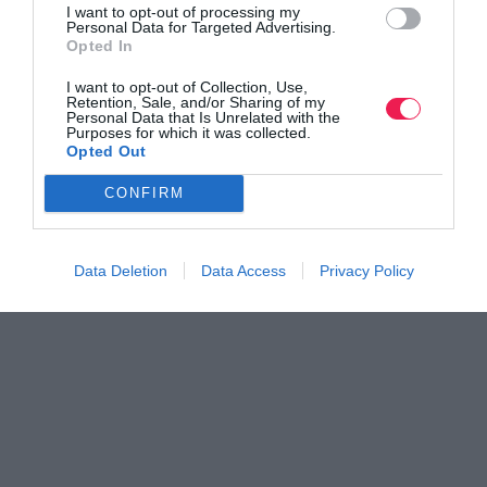
I want to opt-out of processing my
Βρες το RUNNER!
Personal Data for Targeted Advertising.
Opted In
I want to opt-out of Collection, Use,
Όλα τα Τεύχη
Retention, Sale, and/or Sharing of my
Personal Data that Is Unrelated with the
Purposes for which it was collected.
Opted Out
CONFIRM
Data Deletion
Data Access
Privacy Policy