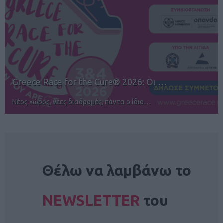
12ος TUI Rhodes Marathon: Άνοιγμα ε…
Αγώνες για όλους στην Ρόδο
NEWSLETTER
Θέλω να λαμβάνω το
NEWSLETTER
του