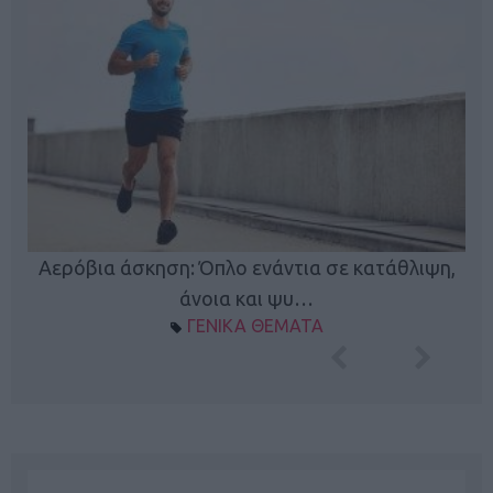
Κ
Αερόβια άσκηση: Όπλο ενάντια σε κατάθλιψη,
φή
άνοια και ψυ…
ΓΕΝΙΚΑ ΘΕΜΑΤΑ