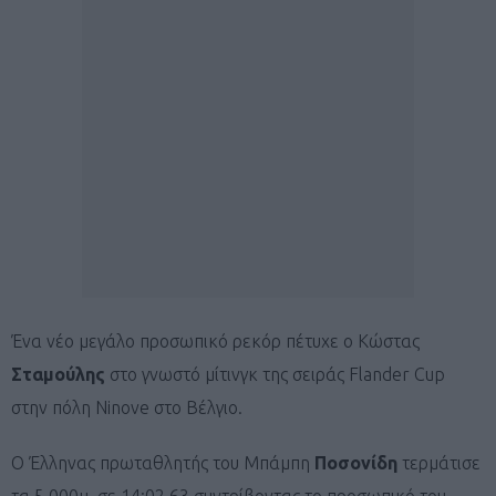
Ένα νέο μεγάλο προσωπικό ρεκόρ πέτυχε ο Κώστας
Σταμούλης
στο γνωστό μίτινγκ της σειράς Flander Cup
στην πόλη Ninove στο Βέλγιο.
Ο Έλληνας πρωταθλητής του Μπάμπη
Ποσονίδη
τερμάτισε
τα 5.000μ. σε 14:02.63 συντρίβοντας το προσωπικό του