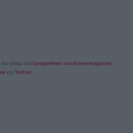
Καφές κα
ΓΕΝΙΚ
ι τον κόσμο στο
GoogleNews του Runnermagazine
.
ook
και
Twitter
.
New Year Resol
στην κορυφή