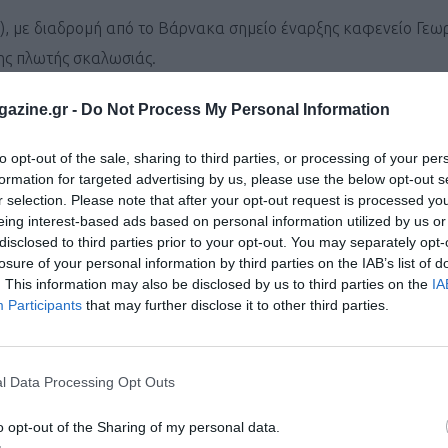
ν), με διαδρομή από το Βάρνακα σημείο έναρξης καφενείο Γεω
της πλωτής σκαλωσιάς.
και όριο τερματισμού 60 λεπτά (έως τις 20:00).
azine.gr -
Do Not Process My Personal Information
to opt-out of the sale, sharing to third parties, or processing of your per
formation for targeted advertising by us, please use the below opt-out s
r selection. Please note that after your opt-out request is processed y
0 m πατήστε
ΕΔΩ
.
eing interest-based ads based on personal information utilized by us or
disclosed to third parties prior to your opt-out. You may separately opt-
ι παρακάτω ηλικιακές κατηγορίες για άνδρες και γυναίκ
losure of your personal information by third parties on the IAB’s list of
. This information may also be disclosed by us to third parties on the
IA
Participants
that may further disclose it to other third parties.
(μαθητές γυμνασίου-λυκείου)
l Data Processing Opt Outs
ύπελλα θα λάβουν οι τρεις πρώτοι κάθε αγώνα. Θα δοθούν επ
o opt-out of the Sharing of my personal data.
ετάλλια σε όλους που θα τερματίσουν.