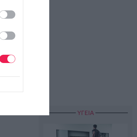
υνομικό
το chip
ναρξη των
τρων, στα
ΥΓΕΙΑ