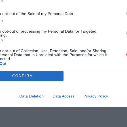
In
ή διεξαγωγή των αγώνων της εκδήλωσης θα φροντίσει το Αστ
o opt-out of the Sale of my Personal Data.
ς και το ΕΚΑΒ.
In
to opt-out of processing my Personal Data for Targeted
τέχοντες θα λάβουν μέρος στους αγώνες με δική τους ευθύνη.
ing.
In
λητής θα παραλάβει τον αριθμό συμμετοχής με ενσωματωμένο 
o opt-out of Collection, Use, Retention, Sale, and/or Sharing
ersonal Data that Is Unrelated with the Purposes for which it
υ τερματισμού στον Μύτικα, τουλάχιστον 60 λεπτά πριν την έ
lected.
Out
CONFIRM
ατισμό και των δύο διαδρομών ενώ στον αγώνα των 5.000 μέ
Data Deletion
Data Access
Privacy Policy
α βοηθήσει σημαντικά στην άρτια εκτέλεση της εκδήλωσης