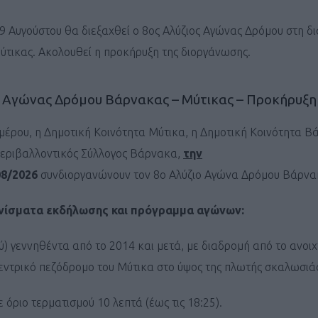
9 Αυγούστου θα διεξαχθεί ο 8ος Αλύζιος Αγώνας Δρόμου στη δ
τικας. Ακολουθεί η προκήρυξη της διοργάνωσης.
ς Αγώνας Δρόμου Βάρνακας – Μύτικας – Προκήρυξη
έρου, η Δημοτική Κοινότητα Μύτικα, η Δημοτική Κοινότητα Β
Περιβαλλοντικός Σύλλογος Βάρνακα,
την
8/2026
συνδιοργανώνουν τον 8ο Αλύζιο Αγώνα Δρόμου Βάρνα
νίσματα εκδήλωσης και πρόγραμμα αγώνων:
ύ) γεννηθέντα από το 2014 και μετά, με διαδρομή από το ανοι
κεντρικό πεζόδρομο του Μύτικα στο ύψος της πλωτής σκαλωσιά
 όριο τερματισμού 10 λεπτά (έως τις 18:25).