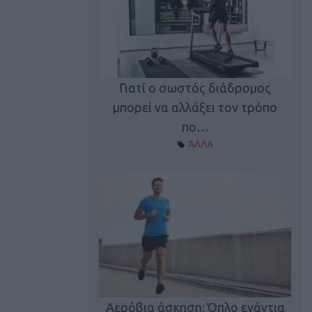
Γιατί ο σωστός διάδρομος
ι καφεΐνη
Τ
μπορεί να αλλάξει τον τρόπο
Α ΘΕΜΑΤΑ
πο…
ΆΛΛΑ
utions: Η άσκηση
Κα
 για το 2026!
Αερόβια άσκηση: Όπλο ενάντια