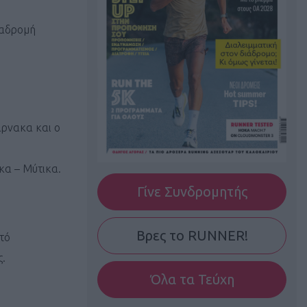
ιαδρομή
άρνακα και ο
κα – Μύτικα.
Γίνε Συνδρομητής
Βρες το RUNNER!
χτό
ς.
Όλα τα Τεύχη