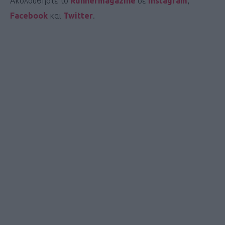
Ακολουθήστε το
Runnermagazine
σε
Instagram
,
Facebook
και
Twitter
.