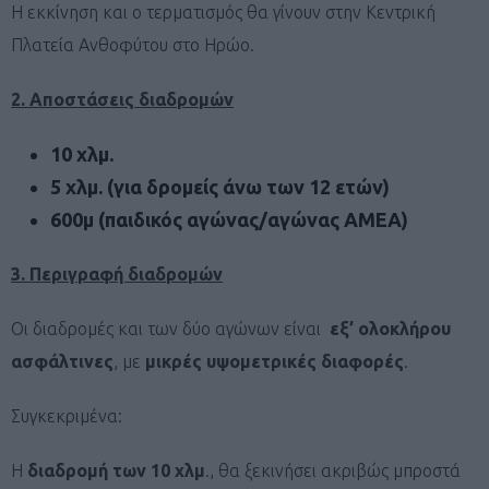
Η εκκίνηση και ο τερματισμός θα γίνουν στην Κεντρική
Πλατεία Ανθοφύτου στο Ηρώο.
2. Αποστάσεις διαδρομών
10
χλμ
.
5 χλμ. (για δρομείς άνω των 12 ετών)
600μ (παιδικός αγώνας/αγώνας ΑΜΕΑ)
3. Περιγραφή διαδρομών
Οι διαδρομές και των δύο αγώνων είναι
εξ’ ολοκλήρου
ασφάλτινες
, με
μικρές υψομετρικές διαφορές
.
Συγκεκριμένα:
Η
διαδρομή των 10 χλμ
., θα ξεκινήσει ακριβώς μπροστά