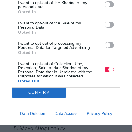
I want to opt-out of the Sharing of my
Τα αντίτιμα συμμετοχής είναι:
personal data.
Opted In
Διαδρομή 10 χλμ.
:
10€ (2€ υπέρ συλλόγου
I want to opt-out of the Sale of my
Personal Data.
Αλκυόνη)
Opted In
Διαδρομή 5χλμ.
:
8€ (2€ υπέρ συλλόγου
I want to opt-out of processing my
Αλκυόνη)
Personal Data for Targeted Advertising.
Opted In
Παιδικός αγώνας/αγώνας ΑΜΕΑΣ 600μ : (1€
υπέρ συλλόγου Αλκυόνη)
I want to opt-out of Collection, Use,
Retention, Sale, and/or Sharing of my
Personal Data that Is Unrelated with the
Purposes for which it was collected.
12. Εγγραφές
Opted Out
Για Εγγραφές στα 10χλμ πατήστε
εδώ
CONFIRM
Για Εγγραφές στα 5χλμ πατήστε
εδώ
Για Εγγραφές στον παιδικό αγώνα πατήστε
εδώ
Data Deletion
Data Access
Privacy Policy
Για Εγγραφές ΑΜΕΑ επικοινωνήστε με το
Σύλλογο Αθοφυταίων.