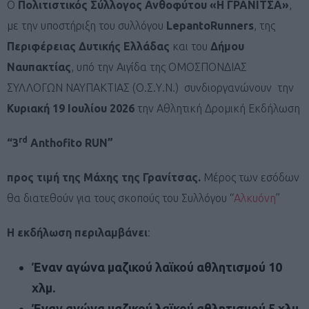
Ο
Πολιτιστικός Σύλλογος Ανθοφύτου «Η ΓΡΑΝΙΤΣΑ»
,
με την υποστήριξη του συλλόγου
LepantoRunners
, της
Περιφέρειας Δυτικής Ελλάδας
και του
Δήμου
Ναυπακτίας
, υπό την Αιγίδα της ΟΜΟΣΠΟΝΔΙΑΣ
ΣΥΛΛΟΓΩΝ ΝΑΥΠΑΚΤΙΑΣ (Ο.Σ.Υ.Ν.) συνδιοργανώνουν την
Κυριακή 19 Ιουλίου 2026
την Αθλητική Δρομική Εκδήλωση
rd
“3
Anthofito RUN”
προς τιμή της Μάχης της Γρανίτσας.
Μέρος των εσόδων
θα διατεθούν για τους σκοπούς του Συλλόγου “
Αλκυόνη
”
Η εκδήλωση περιλαμβάνει
:
Έναν αγώνα μαζικού λαϊκού αθλητισμού 10
χλμ.
Έναν αγώνα μαζικού λαϊκού αθλητισμού 5 χλμ.