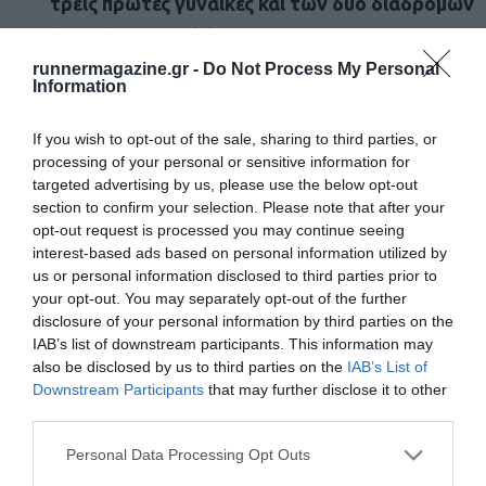
τρεις πρώτες γυναίκες
και των δύο διαδρομών
(γενική κατηγορία).
Ειδικά μετάλλια στους τρεις πρώτους κάθε
runnermagazine.gr -
Do Not Process My Personal
Information
ηλικιακής κατηγορίας και των 2 διαδρομών
. Οι
τρεις πρώτοι και οι τρεις πρώτες της γενικής
If you wish to opt-out of the sale, sharing to third parties, or
processing of your personal or sensitive information for
κατηγορίας,
ΔΕΝ
θα βραβευτούν στις ηλικιακές
targeted advertising by us, please use the below opt-out
τους κατηγορίες.
Για να συσταθεί κατηγορία,
section to confirm your selection. Please note that after your
πρέπει να υπάρχουν τουλάχιστον 3 δρομείς σε
opt-out request is processed you may continue seeing
interest-based ads based on personal information utilized by
αυτή
us or personal information disclosed to third parties prior to
Κύπελλα
στον
μεγαλύτερο
ή στη
μεγαλύτερη
your opt-out. You may separately opt-out of the further
disclosure of your personal information by third parties on the
ηλικιακά αθλούμενο
και των 2 διαδρομών
IAB’s list of downstream participants. This information may
Μετάλλια
θα δοθούν σε όλους τους
also be disclosed by us to third parties on the
IAB’s List of
Downstream Participants
that may further disclose it to other
συμμετέχοντες.
third parties.
11. Αντίτιμο Συμμετοχής
Personal Data Processing Opt Outs