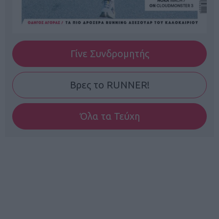
Γίνε Συνδρομητής
Βρες το RUNNER!
Όλα τα Τεύχη