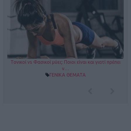
Τονικοί vs Φασικοί μύες: Ποιοι είναι και γιατί πρέπει
ν…
ΓΕΝΙΚΑ ΘΕΜΑΤΑ