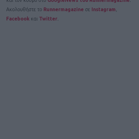
και τον κόσμο στο
GoogleNews του Runnermagazine
.
Ακολουθήστε το
Runnermagazine
σε
Instagram
,
Facebook
και
Twitter
.