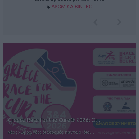
ΔΡΟΜΙΚΑ ΒΙΝΤΕΟ
12ος TUI Rhodes Marathon: Άνοιγμα ε…
Αγώνες για όλους στην Ρόδο