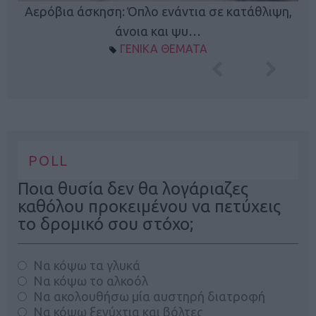
Κ
Αερόβια άσκηση: Όπλο ενάντια σε κατάθλιψη,
φή
άνοια και ψυ…
ΓΕΝΙΚΑ ΘΕΜΑΤΑ
POLL
Ποια θυσία δεν θα λογάριαζες
καθόλου προκειμένου να πετύχεις
το δρομικό σου στόχο;
Να κόψω τα γλυκά
Να κόψω το αλκοόλ
Να ακολουθήσω μία αυστηρή διατροφή
Να κόψω ξενύχτια και βόλτες