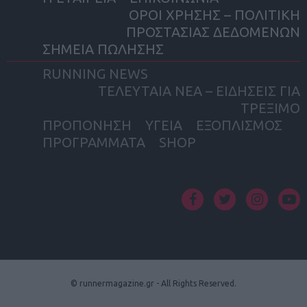
ΟΡΟΙ ΧΡΗΣΗΣ – ΠΟΛΙΤΙΚΗ
ΠΡΟΣΤΑΣΙΑΣ ΔΕΔΟΜΕΝΩΝ
ΣΗΜΕΙΑ ΠΩΛΗΣΗΣ
RUNNING NEWS
ΤΕΛΕΥΤΑΙΑ ΝΕΑ – ΕΙΔΗΣΕΙΣ ΓΙΑ
ΤΡΕΞΙΜΟ
ΠΡΟΠΟΝΗΣΗ
ΥΓΕΙΑ
ΕΞΟΠΛΙΣΜΟΣ
ΠΡΟΓΡΑΜΜΑΤΑ
SHOP
facebook
twitter
instagram
yout
© runnermagazine.gr - All Rights Reserved.