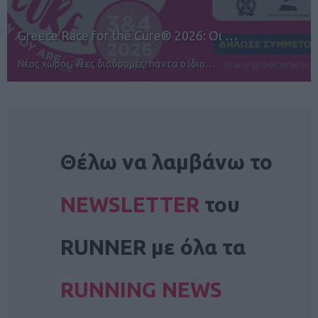
12ος TUI Rhodes Marathon: Άνοιγμα ε…
Αγώνες για όλους στην Ρόδο
NEWSLETTER
Θέλω να λαμβάνω το
NEWSLETTER
του
RUNNER με όλα τα
RUNNING NEWS