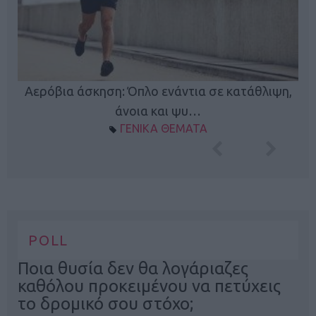
Κ
Αερόβια άσκηση: Όπλο ενάντια σε κατάθλιψη,
φή
άνοια και ψυ…
ΓΕΝΙΚΑ ΘΕΜΑΤΑ
POLL
Ποια θυσία δεν θα λογάριαζες
καθόλου προκειμένου να πετύχεις
το δρομικό σου στόχο;