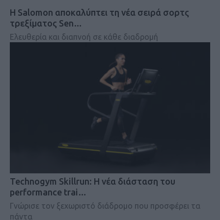
Η Salomon αποκαλύπτει τη νέα σειρά σορτς
τρεξίματος Sen…
Ελευθερία και διαπνοή σε κάθε διαδρομή
Technogym Skillrun: Η νέα διάσταση του
performance trai…
Γνώρισε τον ξεχωριστό διάδρομο που προσφέρει τα
πάντα