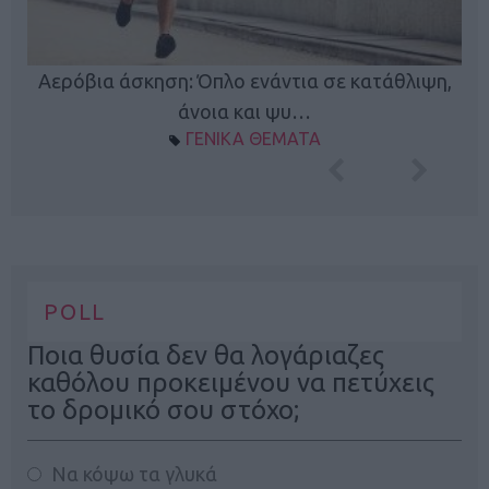
Κ
Αερόβια άσκηση: Όπλο ενάντια σε κατάθλιψη,
φή
άνοια και ψυ…
ΓΕΝΙΚΑ ΘΕΜΑΤΑ
POLL
Ποια θυσία δεν θα λογάριαζες
καθόλου προκειμένου να πετύχεις
το δρομικό σου στόχο;
Να κόψω τα γλυκά