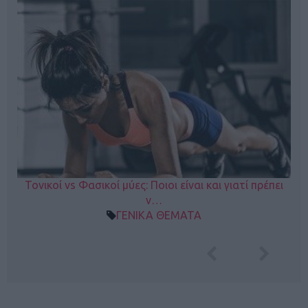
Τονικοί vs Φασικοί μύες: Ποιοι είναι και γιατί πρέπει
ν…
ΓΕΝΙΚΑ ΘΕΜΑΤΑ