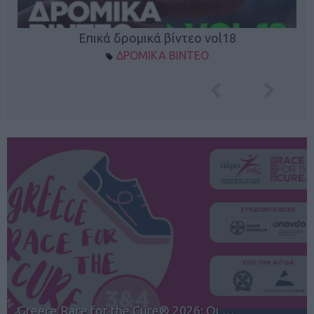
Επικά δρομικά βίντεο vol18
ΔΡΟΜΙΚΑ ΒΙΝΤΕΟ
12ος TUI Rhodes Marathon: Άνοιγμα ε…